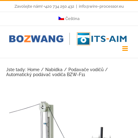
Skip
Zavolejte nám! +420 734 250 432
|
info@wire-processor.eu
to
Čeština
content
Jste tady:
Home
Nabídka
Podavače vodičů
Automatický podávač vodiča BZW-F11