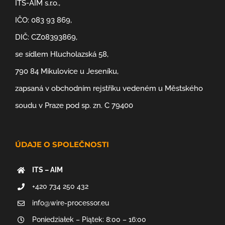
ITS-AIM s.r.o.,
IČO: 083 93 869,
DIČ: CZ08393869,
se sídlem Hlucholazská 58,
790 84 Mikulovice u Jeseníku,
zapsaná v obchodním rejstříku vedeném u Městského
soudu v Praze pod sp. zn. C 79400
ÚDAJE O SPOLEČNOSTI
ITS – AIM
+420 734 250 432
info@wire-processor.eu
Poniedziałek – Piątek: 8:00 – 16:00