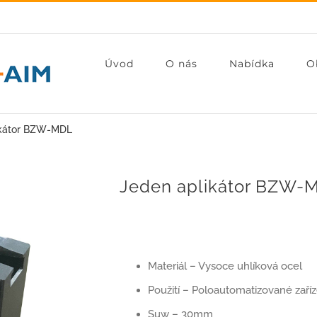
Úvod
O nás
Nabídka
O
ikátor BZW-MDL
Jeden aplikátor BZW-
Materiál – Vysoce uhlíková ocel
Použití – Poloautomatizované zaří
Suw – 30mm