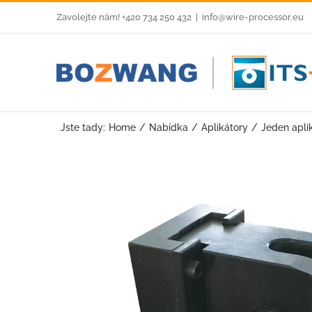
Skip
Zavolejte nám! +420 734 250 432
|
info@wire-processor.eu
to
content
Jste tady:
Home
Nabídka
Aplikátory
Jeden apl