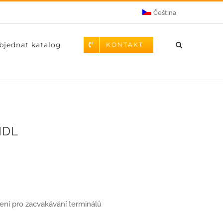
Čeština
bjednat katalog
KONTAKT
MDL
zení pro zacvakávání terminálů