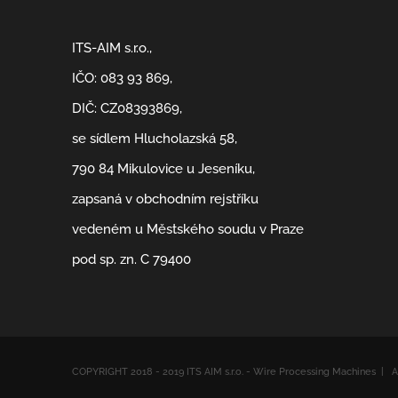
ITS-AIM s.r.o.,
IČO: 083 93 869,
DIČ: CZ08393869,
se sídlem Hlucholazská 58,
790 84 Mikulovice u Jeseníku,
zapsaná v obchodním rejstříku
vedeném u Městského soudu v Praze
pod sp. zn. C 79400
COPYRIGHT 2018 - 2019 ITS AIM s.r.o. - Wire Processing Machines 