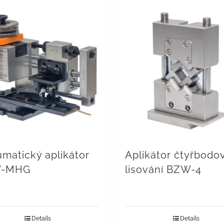
matický aplikátor
Aplikátor čtyřbodo
-MHG
lisování BZW-4
Details
Details