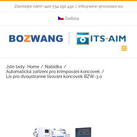
Skip
Zavolejte nám! +420 734 250 432
|
info@wire-processor.eu
to
Čeština
content
Jste tady:
Home
Nabídka
Automatická zařízení pro krimpování koncovek
Lis pro dvoustranné lisování koncovek BZW-3.0