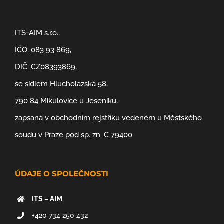
ITS-AIM s.r.o.,
IČO: 083 93 869,
DIČ: CZ08393869,
se sídlem Hlucholazská 58,
790 84 Mikulovice u Jeseníku,
zapsaná v obchodním rejstříku vedeném u Městského
soudu v Praze pod sp. zn. C 79400
ÚDAJE O SPOLEČNOSTI
ITS – AIM
+420 734 250 432