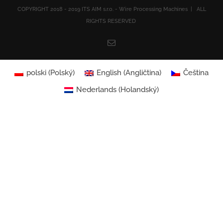
COPYRIGHT 2018 - 2019 ITS AIM s.r.o. - Wire Processing Machines | ALL
RIGHTS RESERVED
Email
polski
(
Polský
)
English
(
Angličtina
)
Čeština
Nederlands
(
Holandský
)