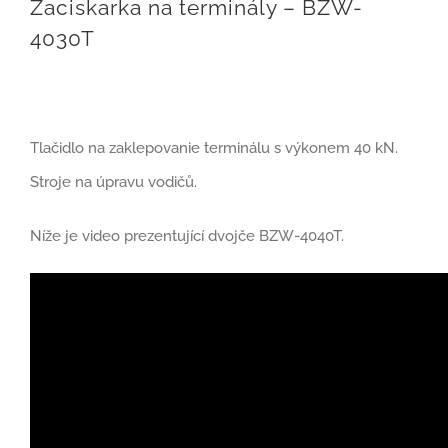
Zaciskarka na terminály – BZW-
4030T
Tlačidlo na zaklepovanie terminálu s výkonem 40 kN.
Stroje na úpravu vodičů.
Níže je video prezentující dvojče BZW-4040T.