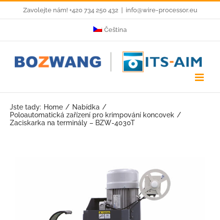
Skip
Zavolejte nám! +420 734 250 432
|
info@wire-processor.eu
to
Čeština
content
Jste tady:
Home
Nabídka
Poloautomatická zařízení pro krimpování koncovek
Zaciskarka na terminály – BZW-4030T