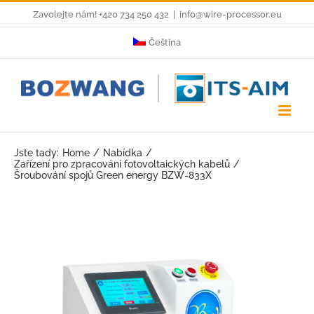
Skip
Zavolejte nám! +420 734 250 432
|
info@wire-processor.eu
to
Čeština
content
Jste tady:
Home
Nabídka
Zařízení pro zpracování fotovoltaických kabelů
Šroubování spojů Green energy BZW-833X