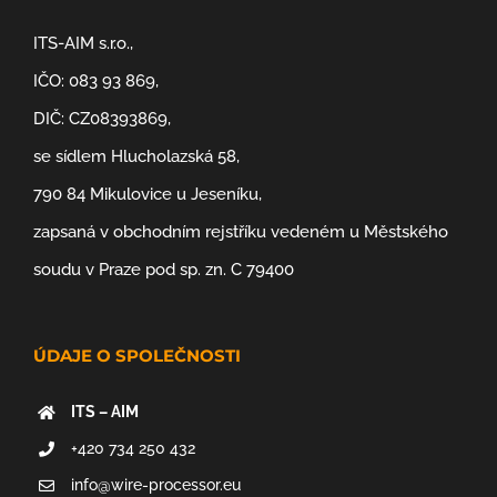
ITS-AIM s.r.o.,
IČO: 083 93 869,
DIČ: CZ08393869,
se sídlem Hlucholazská 58,
790 84 Mikulovice u Jeseníku,
zapsaná v obchodním rejstříku vedeném u Městského
soudu v Praze pod sp. zn. C 79400
ÚDAJE O SPOLEČNOSTI
ITS – AIM
+420 734 250 432
info@wire-processor.eu