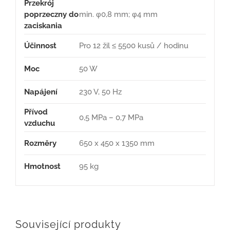
Przekrój
poprzeczny do
min. φ0,8 mm; φ4 mm
zaciskania
Účinnost
Pro 12 žil ≤ 5500 kusů / hodinu
Moc
50 W
Napájení
230 V, 50 Hz
Přívod
0,5 MPa – 0,7 MPa
vzduchu
Rozměry
650 x 450 x 1350 mm
Hmotnost
95 kg
Související produkty