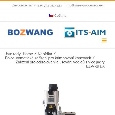
Skip
Zavolejte nám! +420 734 250 432
|
info@wire-processor.eu
to
Čeština
content
Jste tady:
Home
Nabídka
Poloautomatická zařízení pro krimpování koncovek
Zařízení pro odizolování a lisování vodičů s více jádry
BZW-2FDX