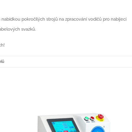
nabídkou pokročilých strojů na zpracování vodičů pro nabíjecí
abelových svazků.
ch!
elů