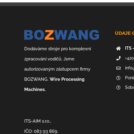
ÚDAJE 
ITS 
Dodáváme stroje pro komplexní
+420
zpracování vodičů. Jsme
info
autorizovaným zástupcem firmy
Poni
BOZWANG.
Wire Processing
Sobo
Machines.
ITS-AIM s.r.o.,
IČO: 083 93 869,