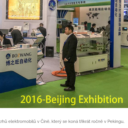
rhů elektromobilů v Číně, který se koná třikrát ročně v Pekingu,