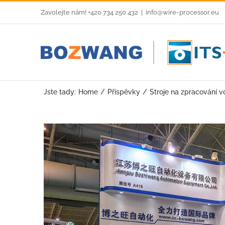
Skip
Zavolejte nám! +420 734 250 432
|
info@wire-processor.eu
to
content
Jste tady:
Home
Příspěvky
Stroje na zpracování v
View
Larger
Image