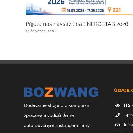
Přijďte nás navštívit na ENERGETAB 2026!
10 července, 2026
ÚDAJE 
Dodáváme stroje pro komplexní
ITS 
+420
zpracování vodičů. Jsme
info
autorizovaným zástupcem firmy