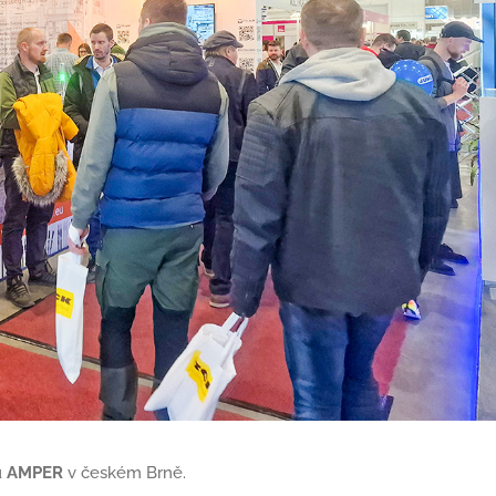
u
AMPER
v českém Brně.