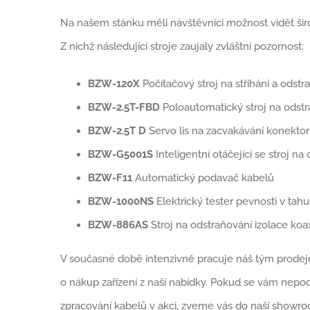
Na našem stánku měli návštěvníci možnost vidět šir
Z nichž následující stroje zaujaly zvláštní pozornost:
BZW-120X
Počítačový stroj na stříhání a ods
BZW-2.5T-FBD
Poloautomatický stroj na odstra
BZW-2.5T D
Servo lis na zacvakávání konekto
BZW-G5001S
Inteligentní otáčející se stroj 
BZW-F11
Automatický podavač kabelů
BZW-1000NS
Elektrický tester pevnosti v tahu
BZW-886AS
Stroj na odstraňování izolace k
V současné době intenzivně pracuje náš tým prodej
o nákup zařízení z naší nabídky. Pokud se vám nepoda
zpracování kabelů v akci, zveme vás do naší showro