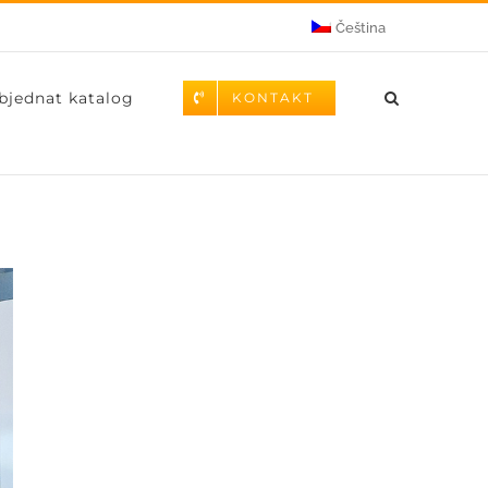
Čeština
bjednat katalog
KONTAKT