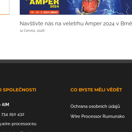
Navštivte nás na veletrhu Amper 2024 v Brně
12 června, 2026
O SPOLEČNOSTI
CO BYSTE MĚLI VĚDĚT
– AIM
Ochrana osobních údajů
 734 250 432
Wire Processor Rumunsko
@wire-processor.eu