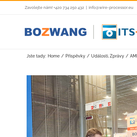
Skip
Zavolejte nám! +420 734 250 432
|
info@wire-processor.eu
to
content
Jste tady:
Home
Příspěvky
Události
Zprávy
AMP
View
Larger
Image