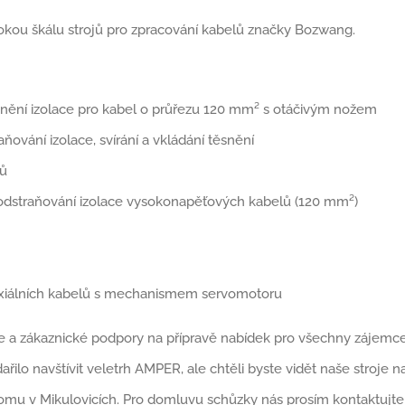
okou škálu strojů pro zpracování kabelů značky Bozwang.
tranění izolace pro kabel o průřezu 120 mm² s otáčivým nožem
ňování izolace, svírání a vkládání těsnění
rů
na odstraňování izolace vysokonapěťových kabelů (120 mm²)
oaxiálních kabelů s mechanismem servomotoru
e a zákaznické podpory na přípravě nabídek pro všechny zájemc
řilo navštívit veletrh AMPER, ale chtěli byste vidět naše stroje n
omu v Mikulovicích. Pro domluvu schůzky nás prosím kontaktujte