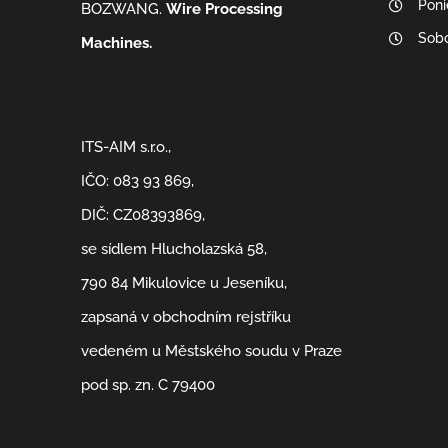
Poni
BOZWANG.
Wire Processing
Sobo
Machines.
ITS-AIM s.r.o.,
IČO: 083 93 869,
DIČ: CZ08393869,
se sídlem Hlucholazská 58,
790 84 Mikulovice u Jeseníku,
zapsaná v obchodním rejstříku
vedeném u Městského soudu v Praze
pod sp. zn. C 79400