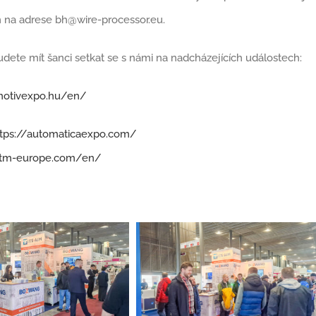
m na adrese
bh@wire-processor.eu
.
dete mít šanci setkat se s námi na nadcházejících událostech:
motivexpo.hu/en/
ttps://automaticaexpo.com/
/itm-europe.com/en/