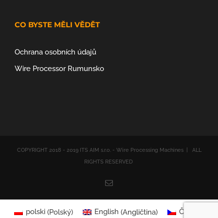
CO BYSTE MĚLI VĚDĚT
Ochrana osobních údajů
Wire Processor Rumunsko
COPYRIGHT 2018 - 2019 ITS AIM s.r.o. - Wire Processing Machines | ALL
RIGHTS RESERVED
Email
polski
(
Polský
)
English
(
Angličtina
)
Čeština