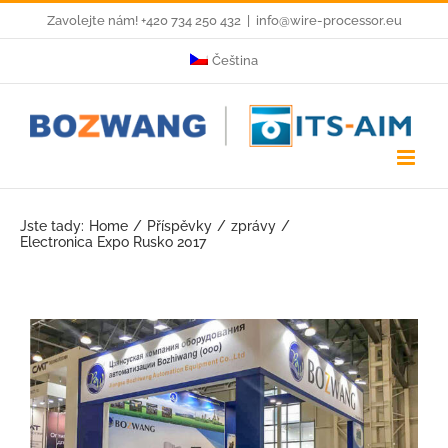
Skip
Zavolejte nám! +420 734 250 432
|
info@wire-processor.eu
to
Čeština
content
Jste tady:
Home
Příspěvky
zprávy
Electronica Expo Rusko 2017
View
Larger
Image