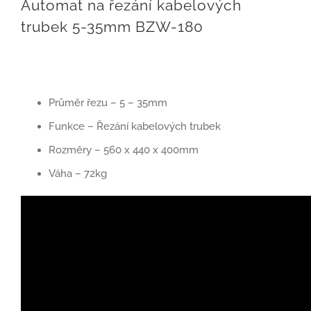
Automat na řezání kabelových
trubek 5-35mm BZW-180
Průměr řezu – 5 – 35mm
Funkce – Řezání kabelových trubek
Rozměry – 560 x 440 x 400mm
Váha – 72kg