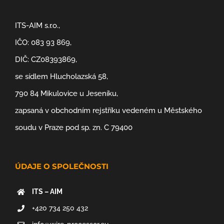
ITS-AIM s.r.o.,
IČO: 083 93 869,
DIČ: CZ08393869,
se sídlem Hlucholazská 58,
790 84 Mikulovice u Jeseníku,
zapsaná v obchodním rejstříku vedeném u Městského
soudu v Praze pod sp. zn. C 79400
ÚDAJE O SPOLEČNOSTI
ITS – AIM
+420 734 250 432