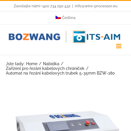
Skip
Zavolejte nám! +420 734 250 432
|
info@wire-processor.eu
to
Čeština
content
Jste tady:
Home
Nabídka
Zařízení pro řezání kabelových chrániček
Automat na řezání kabelových trubek 5-35mm BZW-180