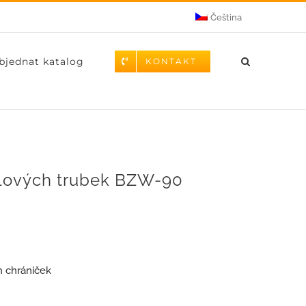
Čeština
bjednat katalog
KONTAKT
belových trubek BZW-90
h chrániček