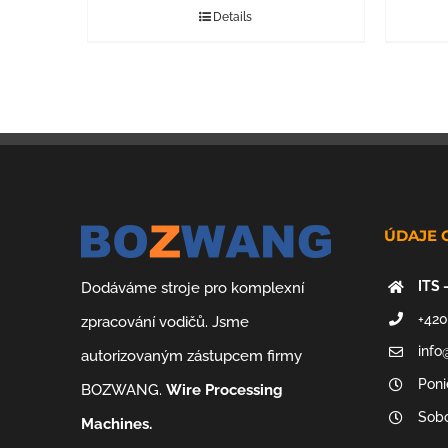
Details
ÚDAJE 
ITS 
Dodáváme stroje pro komplexní
+420
zpracování vodičů. Jsme
info
autorizovaným zástupcem firmy
Poni
BOZWANG.
Wire Processing
Sobo
Machines.