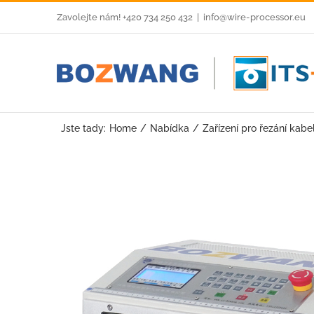
Skip
Zavolejte nám! +420 734 250 432
|
info@wire-processor.eu
to
content
Jste tady:
Home
Nabídka
Zařízení pro řezání kab