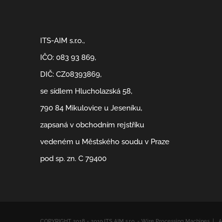
ITS-AIM s.r.o.,
IČO: 083 93 869,
DIČ: CZ08393869,
se sídlem Hlucholazská 58,
790 84 Mikulovice u Jeseníku,
zapsaná v obchodním rejstříku
vedeném u Městského soudu v Praze
pod sp. zn. C 79400
COPYRIGHT 2018 - 2019 ITS AIM s.r.o. - Wire Processing Machines 