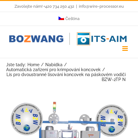
Skip
Zavolejte nám! +420 734 250 432
|
info@wire-processor.eu
to
Čeština
content
Jste tady:
Home
Nabídka
Automatická zařízení pro krimpování koncovek
Lis pro dvoustranné lisování koncovek na páskovém vodiči
BZW-2TP N