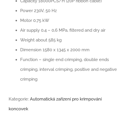
Capacity 18000PCS/H (20P ribbon cable)
Power 230V, 50 Hz
Motor 0,75 kW
Air supply 0,4 – 0,6 MPa, filtered and dry air
Weight about 585 kg
Dimension 1580 x 1345 x 2000 mm
Function – single end crimping, double ends
crimping, interval crimping, positive and negative
crimping
Kategorie:
Automatická zařízení pro krimpování
koncovek