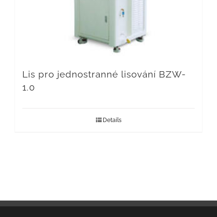
Lis pro jednostranné lisování BZW-
1.0
Details