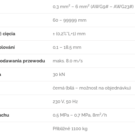
0,3 mm² – 6 mm² (AWG9# – AWG23#) – d
60 – 99999 mm
 cięcia
± (0,2%*L+1) mm
olování
0,1 – 18,5 mm
podawania przewodu
maks. 8.0 m/s
a
30 kN
černá (bílá – možnost na objednávku)
230 V, 50 Hz
uchu
0,5 MPa – 0,7 MPa, 8m²/h
Přibližně 1100 kg