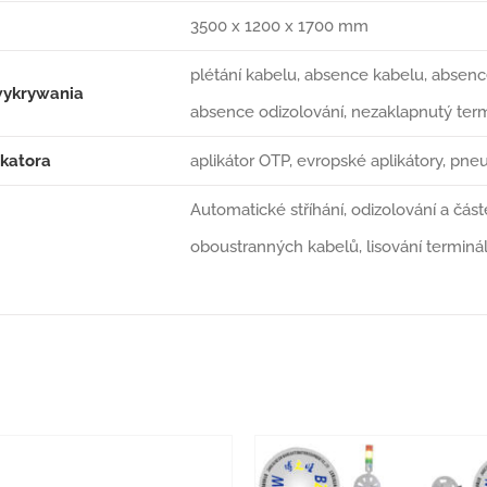
3500 x 1200 x 1700 mm
plétání kabelu, absence kabelu, absence 
wykrywania
absence odizolování, nezaklapnutý ter
ikatora
aplikátor OTP, evropské aplikátory, pne
Automatické stříhání, odizolování a čás
oboustranných kabelů, lisování terminá