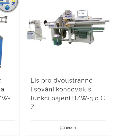
é
Lis pro dvoustranné
na
lisování koncovek s
BZW-
funkcí pájení BZW-3.0 C
Z
Details