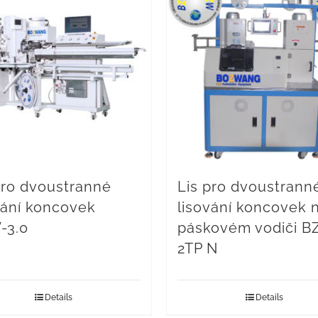
pro dvoustranné
Lis pro dvoustrann
vání koncovek
lisování koncovek 
-3.0
páskovém vodiči 
2TP N
Details
Details