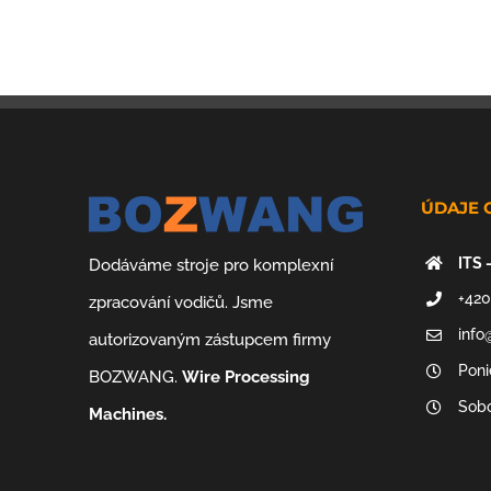
ÚDAJE 
ITS 
Dodáváme stroje pro komplexní
+420
zpracování vodičů. Jsme
info
autorizovaným zástupcem firmy
Poni
BOZWANG.
Wire Processing
Sobo
Machines.