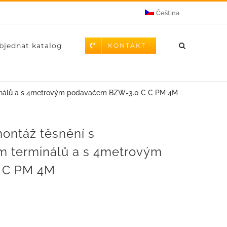
Čeština
bjednat katalog
KONTAKT
rminálů a s 4metrovým podavačem BZW-3.0 C C PM 4M
montáž těsnění s
m terminálů a s 4metrovým
 C PM 4M