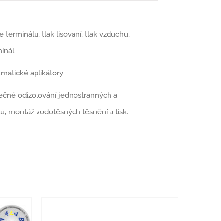
terminálů, tlak lisování, tlak vzduchu,
minál
umatické aplikátory
tečné odizolování jednostranných a
lů, montáž vodotěsných těsnění a tisk.