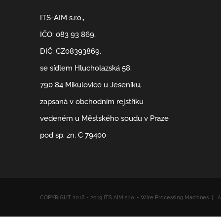
ITS-AIM s.r.o.,
IČO: 083 93 869,
DIČ: CZ08393869,
se sídlem Hlucholazská 58,
790 84 Mikulovice u Jeseníku,
zapsaná v obchodním rejstříku
vedeném u Městského soudu v Praze
pod sp. zn. C 79400
COPYRIGHT 2018 - 2019 ITS AIM s.r.o. - Wire Processing Machines 