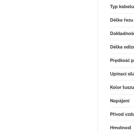
Typ kabelu
Délka řezu
Dokładność
Délka odiz
Prędkość 
Upínací síl
Kolor tuszu
Napájení
Přívod vzd
Hmotnost