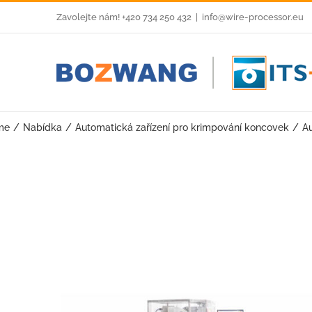
Skip
Zavolejte nám! +420 734 250 432
|
info@wire-processor.eu
to
content
me
Nabídka
Automatická zařízení pro krimpování koncovek
A