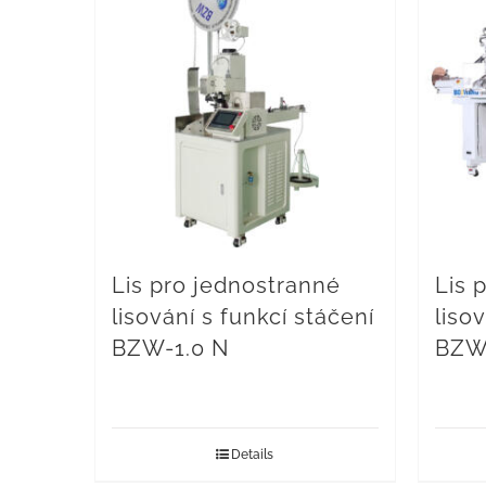
Lis pro jednostranné
Lis 
lisování s funkcí stáčení
liso
BZW-1.0 N
BZW
Details