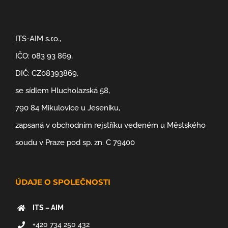
ITS-AIM s.r.o.,
IČO: 083 93 869,
DIČ: CZ08393869,
se sídlem Hlucholazská 58,
790 84 Mikulovice u Jeseníku,
zapsaná v obchodním rejstříku vedeném u Městského
soudu v Praze pod sp. zn. C 79400
ÚDAJE O SPOLEČNOSTI
ITS – AIM
+420 734 250 432