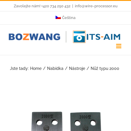
Skip
Zavolejte nám! +420 734 250 432
|
info@wire-processor.eu
to
Čeština
content
Jste tady:
Home
Nabídka
Nástroje
Nůž typu 2000