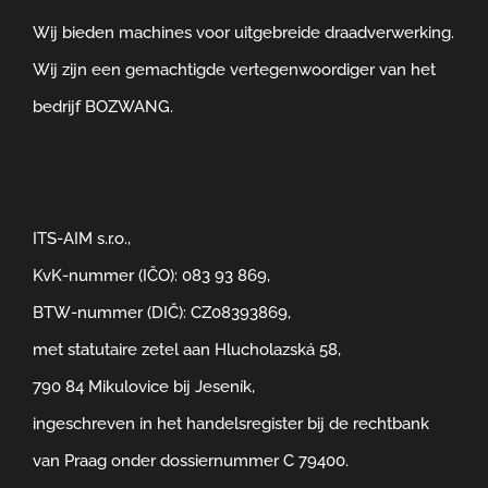
Wij bieden machines voor uitgebreide draadverwerking.
Wij zijn een gemachtigde vertegenwoordiger van het
bedrijf BOZWANG.
ITS-AIM s.r.o.,
KvK-nummer (IČO): 083 93 869,
BTW-nummer (DIČ): CZ08393869,
met statutaire zetel aan Hlucholazská 58,
790 84 Mikulovice bij Jeseník,
ingeschreven in het handelsregister bij de rechtbank
van Praag onder dossiernummer C 79400.