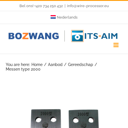
Skip
Bel ons! +420 734 250 432
|
info@wire-processor.eu
to
Nederlands
content
You are here:
Home
Aanbod
Gereedschap
Messen type 2000