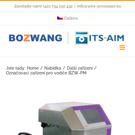
Skip
Zavolejte nám! +420 734 250 432
|
info@wire-processor.eu
to
Čeština
content
Jste tady:
Home
Nabídka
Další zařízení
Označovací zařízení pro vodiče BZW-PM