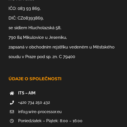
IČO: 083 93 869,
DIČ: CZ08393869,
se sídlem Hlucholazská 58,
790 84 Mikulovice u Jeseníku,
zapsaná v obchodním rejstříku vedeném u Městského
soudu v Praze pod sp. zn. C 79400
ÚDAJE O SPOLEČNOSTI
ITS – AIM
+420 734 250 432
info@wire-processor.eu
Poniedziałek – Piątek: 8:00 – 16:00