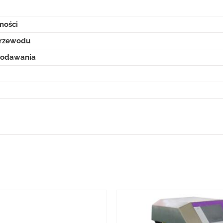
ności
przewodu
podawania