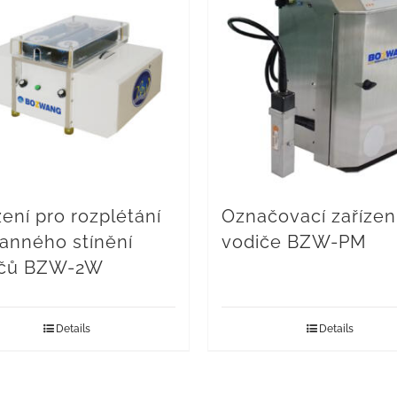
zení pro rozplétání
Označovací zařízen
anného stínění
vodiče BZW-PM
ičů BZW-2W
Details
Details