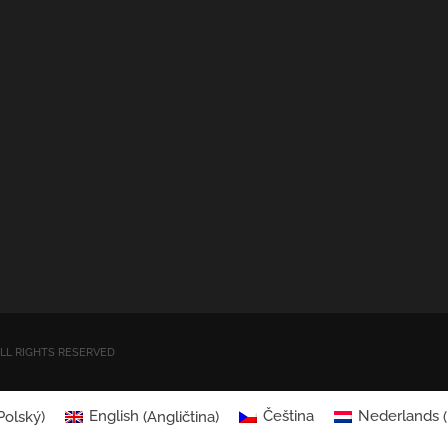
| ALL RIGHTS RESERVED
Polský
)
English
(
Angličtina
)
Čeština
Nederlands
(