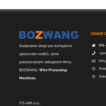
ÚDAJE 
ITS 
Dodáváme stroje pro komplexní
+420
zpracování vodičů. Jsme
info
autorizovaným zástupcem firmy
Poni
BOZWANG.
Wire Processing
Sobo
Machines.
ITS-AIM s.r.o.,