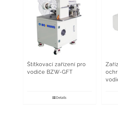
Štítkovací zařízení pro
Zaří
vodiče BZW-GFT
ochr
vod
Details