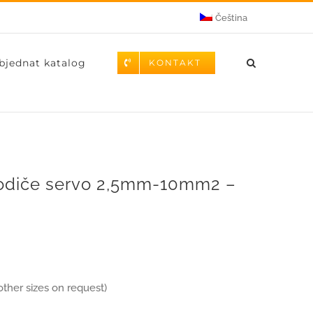
Čeština
bjednat katalog
KONTAKT
 vodiče servo 2,5mm-10mm2 –
ther sizes on request)