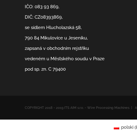
IČO: 083 93 869,
DIČ: CZ08393869,
se sídlem Hlucholazská 58,
790 84 Mikulovice u Jeseníku,
zapsaná v obchodním rejstříku
vedeném u Městského soudu v Praze
pod sp. zn. C 79400
COPYRIGHT 2018 - 2019 ITS AIM s.r.o. - Wire Processing Machines 
polski
(