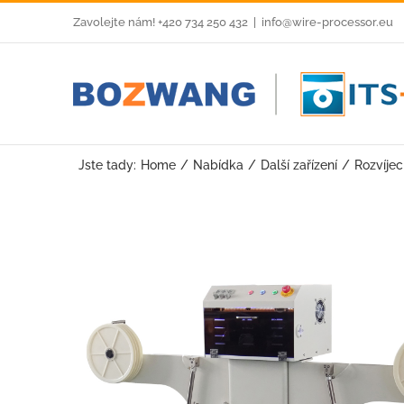
Skip
Zavolejte nám! +420 734 250 432
|
info@wire-processor.eu
to
content
Jste tady:
Home
Nabídka
Další zařízení
Rozvíje