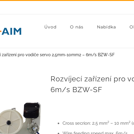
Úvod
O nás
Nabídka
O
cí zařízení pro vodiče servo 2,5mm-10mm2 – 6m/s BZW-SF
Rozvíjecí zařízení pro
6m/s BZW-SF
Cross secrion: 2,5 mm² – 10 mm² (o
Wire feeding speed max. 6m/s