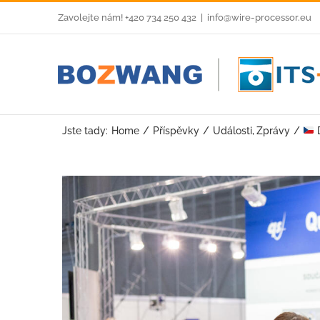
Skip
Zavolejte nám! +420 734 250 432
|
info@wire-processor.eu
to
content
Jste tady:
Home
Příspěvky
Události
Zprávy
D
View
Larger
Image