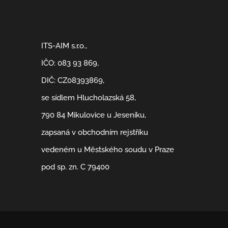
ITS-AIM s.r.o.,
IČO: 083 93 869,
DIČ: CZ08393869,
se sídlem Hlucholazská 58,
790 84 Mikulovice u Jeseníku,
zapsaná v obchodním rejstříku
vedeném u Městského soudu v Praze
pod sp. zn. C 79400