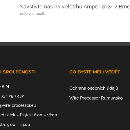
Navštivte nás na veletrhu Amper 2024 v Brně
12 června, 2026
O SPOLEČNOSTI
CO BYSTE MĚLI VĚDĚT
– AIM
Ochrana osobních údajů
 734 250 432
Wire Processor Rumunsko
@wire-processor.eu
edziałek – Piątek: 8:00 – 16:00
ta: 9:00 – 14:00