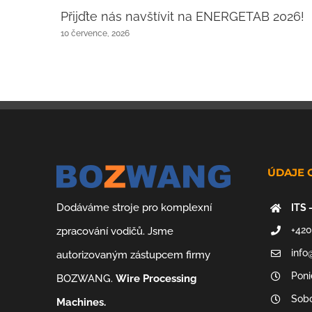
Přijďte nás navštívit na ENERGETAB 2026!
10 července, 2026
ÚDAJE 
Dodáváme stroje pro komplexní
ITS 
+420
zpracování vodičů. Jsme
info
autorizovaným zástupcem firmy
Poni
BOZWANG.
Wire Processing
Sobo
Machines.