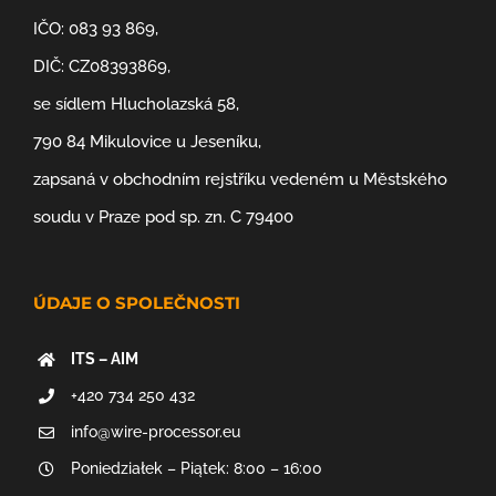
IČO: 083 93 869,
DIČ: CZ08393869,
se sídlem Hlucholazská 58,
790 84 Mikulovice u Jeseníku,
zapsaná v obchodním rejstříku vedeném u Městského
soudu v Praze pod sp. zn. C 79400
ÚDAJE O SPOLEČNOSTI
ITS – AIM
+420 734 250 432
info@wire-processor.eu
Poniedziałek – Piątek: 8:00 – 16:00