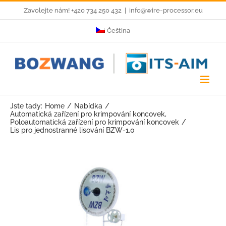
Skip
Zavolejte nám! +420 734 250 432
|
info@wire-processor.eu
to
Čeština
content
Jste tady:
Home
Nabídka
Automatická zařízení pro krimpování koncovek
Poloautomatická zařízení pro krimpování koncovek
Lis pro jednostranné lisování BZW-1.0