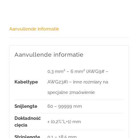
Aanvullende informatie
Aanvullende informatie
0,3 mm² – 6 mm² (AWG9# –
Kabeltype
AWG23#) – inne rozmiary na
specjalne zmaówienie
Snijlengte
60 – 99999 mm
Dokładność
± (0,2%*L+1) mm
cięcia
Striplengte
0,1 – 18,5 mm