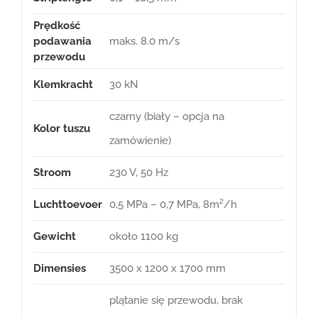
Prędkość
podawania
maks. 8.0 m/s
przewodu
Klemkracht
30 kN
czarny (biały – opcja na
Kolor tuszu
zamówienie)
Stroom
230 V, 50 Hz
Luchttoevoer
0,5 MPa – 0,7 MPa, 8m²/h
Gewicht
około 1100 kg
Dimensies
3500 x 1200 x 1700 mm
plątanie się przewodu, brak