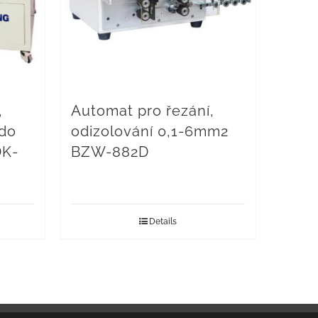
,
Automat pro řezání,
 do
odizolování 0,1-6mm2
K-
BZW-882D
Details