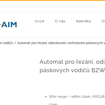
Úvod
O nás
Nabídka
O
í vodičů
Automat pro řezání, odizolování, rozřezávání páskovýc
Automat pro řezání, odi
páskových vodičů BZW
Wire range – within 20pin, A
12pin