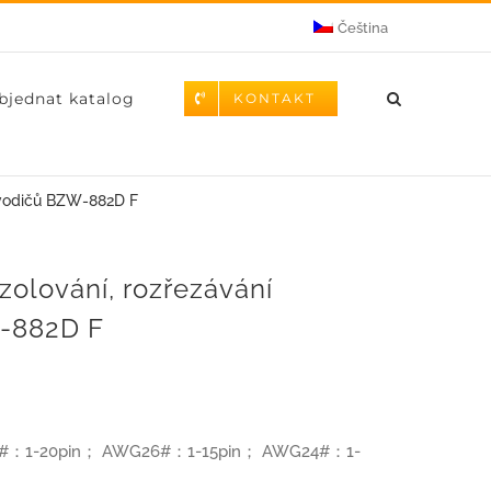
Čeština
bjednat katalog
KONTAKT
h vodičů BZW-882D F
zolování, rozřezávání
-882D F
WG28#：1-20pin； AWG26#：1-15pin； AWG24#：1-