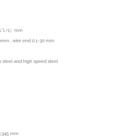
,2%*L+1）mm
30mm , wire end 0,1-30 mm
n steel and high speed steel
s;345 mm