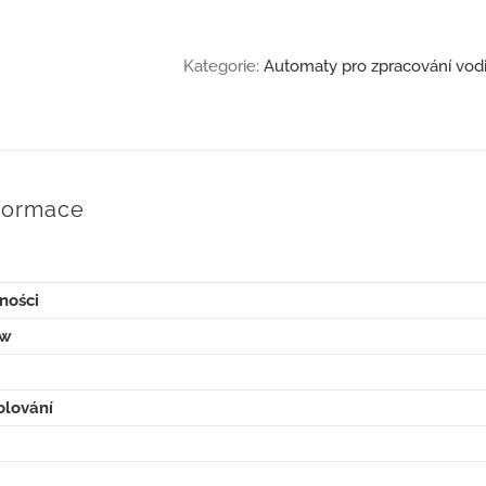
Kategorie:
Automaty pro zpracování vod
nformace
ności
tw
olování