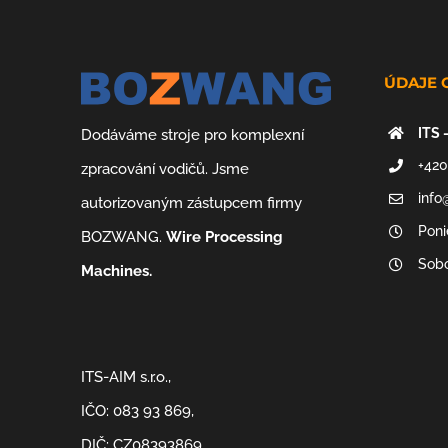
ÚDAJE 
ITS 
Dodáváme stroje pro komplexní
+420
zpracování vodičů. Jsme
info
autorizovaným zástupcem firmy
Poni
BOZWANG.
Wire Processing
Sobo
Machines.
ITS-AIM s.r.o.,
IČO: 083 93 869,
DIČ: CZ08393869,