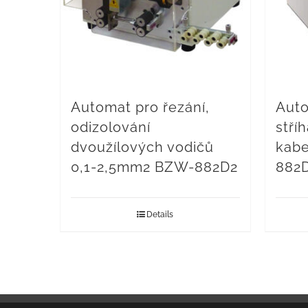
Automat pro řezání,
Auto
odizolování
stří
dvoužílových vodičů
kabe
0,1-2,5mm2 BZW-882D2
882
Details