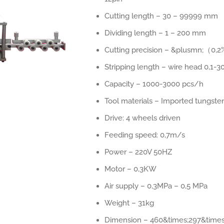
Cutting length – 30 – 99999 mm
Dividing length – 1 – 200 mm
Cutting precision – &plusmn;（0
Stripping length – wire head 0,1-
Capacity – 1000-3000 pcs/h
Tool materials – Imported tungste
Drive: 4 wheels driven
Feeding speed: 0,7m/s
Power – 220V 50HZ
Motor – 0,3KW
Air supply – 0,3MPa – 0,5 MPa
Weight – 31kg
Dimension – 460&times;297&time