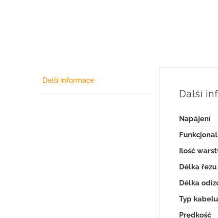
Další informace
Další i
Napájení
Funkcjonal
Ilość wars
Délka řezu
Délka odiz
Typ kabelu
Prędkość