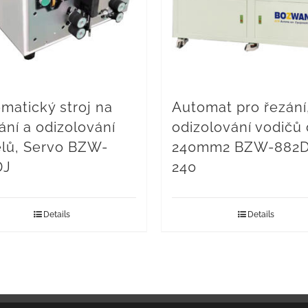
matický stroj na
Automat pro řezání
hání a odizolování
odizolování vodičů
lů, Servo BZW-
240mm2 BZW-882D
DJ
240
Details
Details