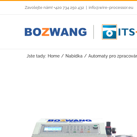
Skip
Zavolejte nám! +420 734 250 432
|
info@wire-processor.eu
to
content
Jste tady:
Home
Nabídka
Automaty pro zpracován