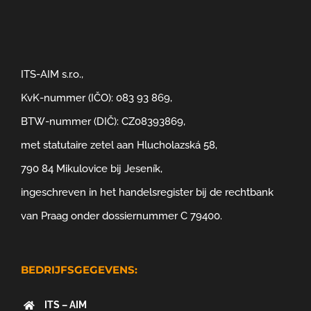
ITS-AIM s.r.o.,
KvK-nummer (IČO): 083 93 869,
BTW-nummer (DIČ): CZ08393869,
met statutaire zetel aan Hlucholazská 58,
790 84 Mikulovice bij Jeseník,
ingeschreven in het handelsregister bij de rechtbank
van Praag onder dossiernummer C 79400.
BEDRIJFSGEGEVENS:
ITS – AIM