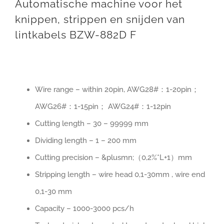
Automatische machine voor het
knippen, strippen en snijden van
lintkabels BZW-882D F
Wire range – within 20pin, AWG28#：1-20pin；
AWG26#：1-15pin； AWG24#：1-12pin
Cutting length – 30 – 99999 mm
Dividing length – 1 – 200 mm
Cutting precision – &plusmn;（0,2%*L+1）mm
Stripping length – wire head 0,1-30mm , wire end
0,1-30 mm
Capacity – 1000-3000 pcs/h