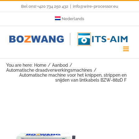
Skip
Bel ons! +420 734 250 432
|
info@wire-processor.eu
to
Nederlands
content
You are here:
Home
Aanbod
Automatische draadverwerkingsmachines
Automatische machine voor het knippen, strippen en
snijden van lintkabels BZW-882D F