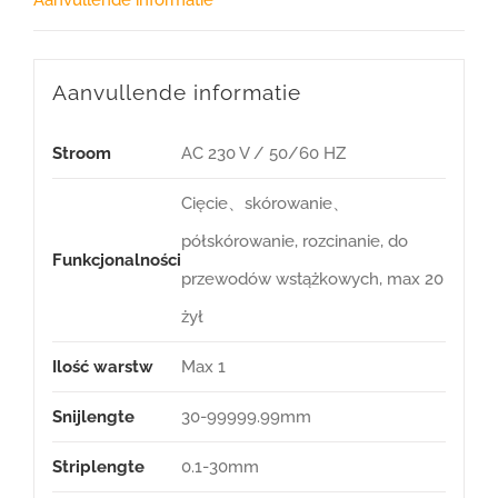
Aanvullende informatie
Aanvullende informatie
Stroom
AC 230 V / 50/60 HZ
Cięcie、skórowanie、
półskórowanie, rozcinanie, do
Funkcjonalności
przewodów wstążkowych, max 20
żył
Ilość warstw
Max 1
Snijlengte
30-99999.99mm
Striplengte
0.1-30mm