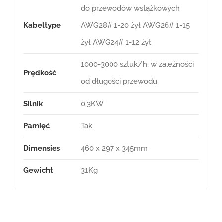
do przewodów wstążkowych
Kabeltype
AWG28# 1-20 żył AWG26# 1-15
żył AWG24# 1-12 żył
1000-3000 sztuk/h, w zależności
Prędkość
od długości przewodu
Silnik
0.3KW
Pamięć
Tak
Dimensies
460 x 297 x 345mm
Gewicht
31Kg