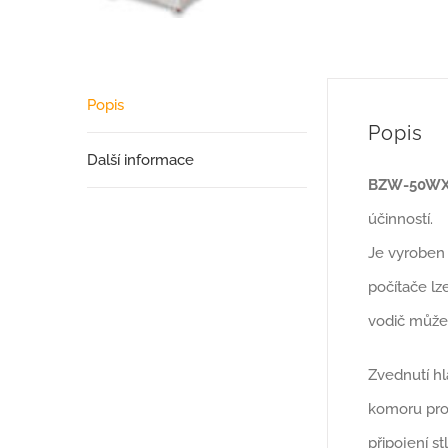
Popis
Popis
Další informace
BZW-50W
účinností.
Je vyroben
počítače lz
vodič může
Zvednutí hl
komoru pro
připojení s