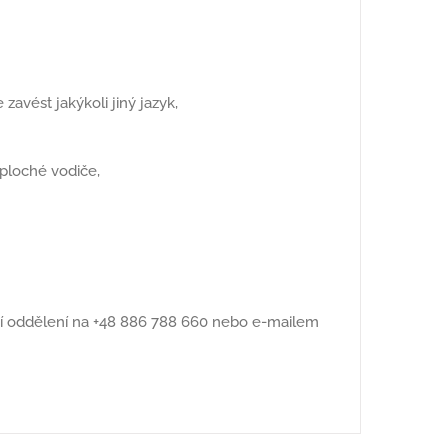
avést jakýkoli jiný jazyk,
 ploché vodiče,
í oddělení na +48 886 788 660 nebo e-mailem