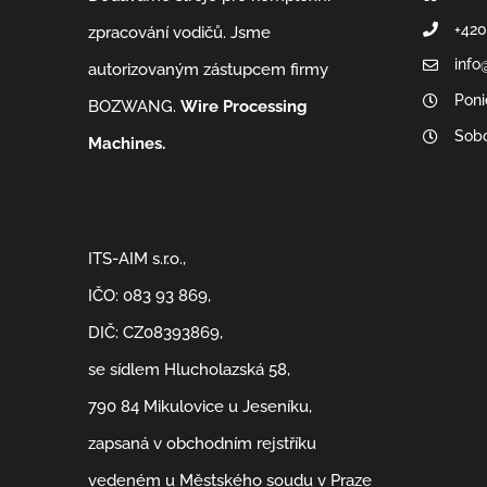
+420
zpracování vodičů. Jsme
info
autorizovaným zástupcem firmy
Poni
BOZWANG.
Wire Processing
Sobo
Machines.
ITS-AIM s.r.o.,
IČO: 083 93 869,
DIČ: CZ08393869,
se sídlem Hlucholazská 58,
790 84 Mikulovice u Jeseníku,
zapsaná v obchodním rejstříku
vedeném u Městského soudu v Praze