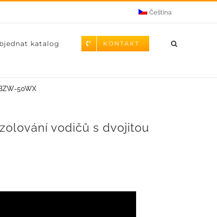
Čeština
bjednat katalog
KONTAKT
ací BZW-50WX
zolování vodičů s dvojitou