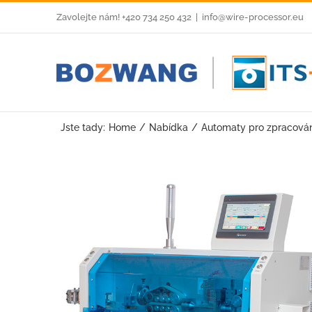
Skip
Zavolejte nám! +420 734 250 432
|
info@wire-processor.eu
to
content
Jste tady:
Home
Nabídka
Automaty pro zpracován