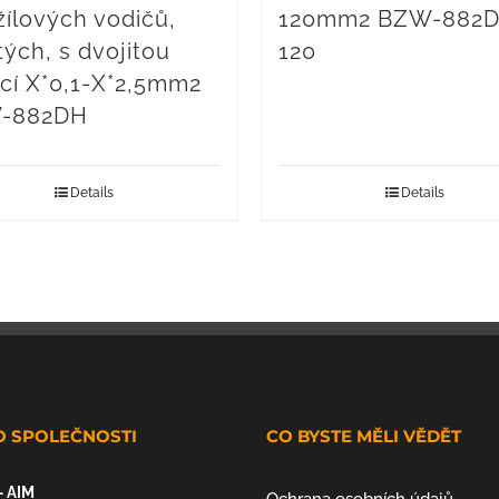
žílových vodičů,
120mm2 BZW-882D
tých, s dvojitou
120
ací X*0,1-X*2,5mm2
-882DH
Details
Details
O SPOLEČNOSTI
CO BYSTE MĚLI VĚDĚT
– AIM
Ochrana osobních údajů