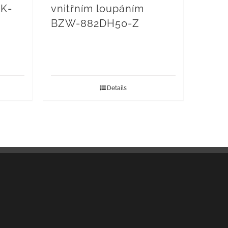
K-
vnitřním loupáním
BZW-882DH50-Z
Details