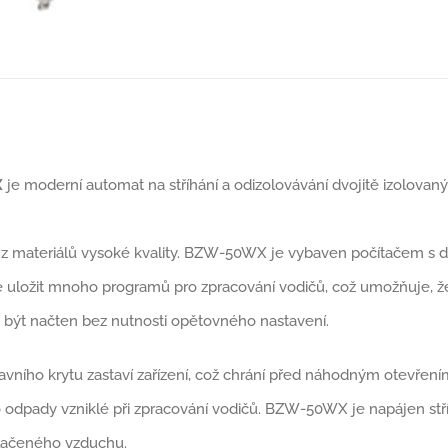
X
je moderní automat na stříhání a odizolovávání dvojitě izolovan
 z materiálů vysoké kvality. BZW-50WX je vybaven počítačem s
e uložit mnoho programů pro zpracování vodičů, což umožňuje, 
 být načten bez nutnosti opětovného nastavení.
avního krytu zastaví zařízení, což chrání před náhodným otevřením
 odpady vzniklé při zpracování vodičů. BZW-50WX je napájen st
tlačeného vzduchu.