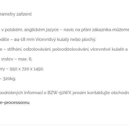
rametry zařízení:
v polském, anglickém jazyce – navíc na přání zákazníka můžeme z
odiče – ø4-18 mm Vícevrstvý kulatý nebo plochý,
e – stříhání, odizolovávání, poloodizolovávání, vícevrstvé kulaté a
 vrstev – max. 6,
ry – 950 x 720 x 1450,
– 320kg.
í podrobných informací o BZW-50WX prosím kontaktujte obchodn
e-processor.eu
.