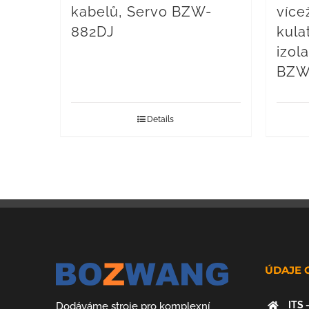
kabelů, Servo BZW-
více
882DJ
kula
izol
BZW
Details
ÚDAJE 
ITS 
Dodáváme stroje pro komplexní