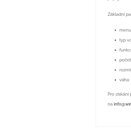
Základní pa
menu 
typ v
funkc
počet
rozmě
váha 
Pro získán
na
info@wir