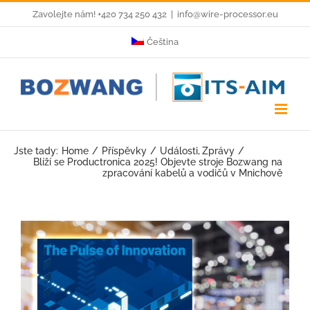
Skip
Zavolejte nám! +420 734 250 432
|
info@wire-processor.eu
to
Čeština
content
Jste tady:
Home
Příspěvky
Události
Zprávy
Blíží se Productronica 2025! Objevte stroje Bozwang na
zpracování kabelů a vodičů v Mnichově
View
Larger
Image