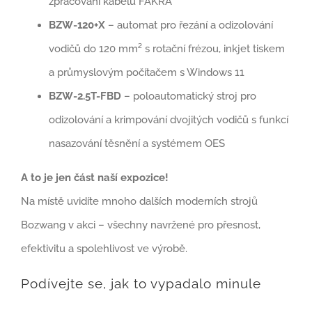
zpracování kabelů FAKRA
BZW-120+X
– automat pro řezání a odizolování
vodičů do 120 mm² s rotační frézou, inkjet tiskem
a průmyslovým počítačem s Windows 11
BZW-2.5T-FBD
– poloautomatický stroj pro
odizolování a krimpování dvojitých vodičů s funkcí
nasazování těsnění a systémem OES
A to je jen část naší expozice!
Na místě uvidíte mnoho dalších moderních strojů
Bozwang v akci – všechny navržené pro přesnost,
efektivitu a spolehlivost ve výrobě.
Podívejte se, jak to vypadalo minule