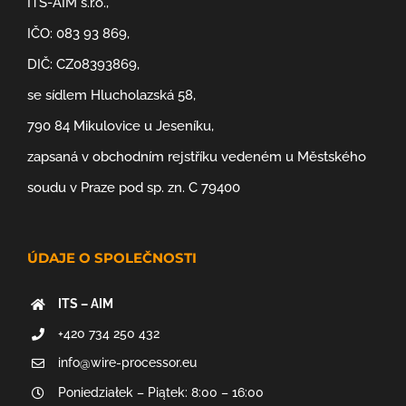
ITS-AIM s.r.o.,
IČO: 083 93 869,
DIČ: CZ08393869,
se sídlem Hlucholazská 58,
790 84 Mikulovice u Jeseníku,
zapsaná v obchodním rejstříku vedeném u Městského
soudu v Praze pod sp. zn. C 79400
ÚDAJE O SPOLEČNOSTI
ITS – AIM
+420 734 250 432
info@wire-processor.eu
Poniedziałek – Piątek: 8:00 – 16:00