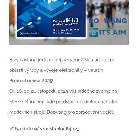
Brzy nastane jedna z nejvýznamnějších událostí v
oblasti výroby a vývoje elektroniky – veletrh
Productronica 2025!
Od 18. do 21. listopadu 2025 vás srdečně zveme na
Messe München, kde představíme širokou nabídku
moderních strojů Bozwang pro zpracování vodičů.
📍 Najdete nás ve stánku B4.123