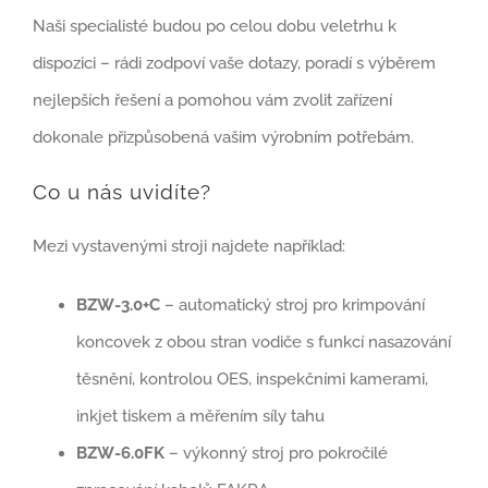
Naši specialisté budou po celou dobu veletrhu k
dispozici – rádi zodpoví vaše dotazy, poradí s výběrem
nejlepších řešení a pomohou vám zvolit zařízení
dokonale přizpůsobená vašim výrobním potřebám.
Co u nás uvidíte?
Mezi vystavenými stroji najdete například:
BZW-3.0+C
– automatický stroj pro krimpování
koncovek z obou stran vodiče s funkcí nasazování
těsnění, kontrolou OES, inspekčními kamerami,
inkjet tiskem a měřením síly tahu
BZW-6.0FK
– výkonný stroj pro pokročilé