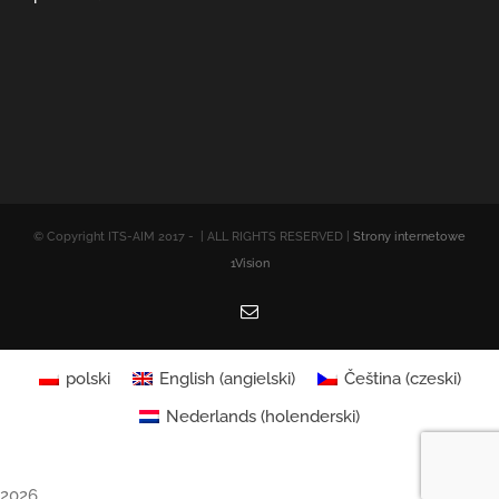
© Copyright ITS-AIM 2017 -
| ALL RIGHTS RESERVED |
Strony internetowe
1Vision
Email
polski
English
(
angielski
)
Čeština
(
czeski
)
Nederlands
(
holenderski
)
2026