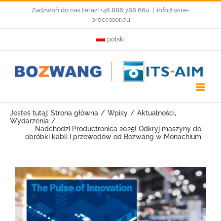
Przejdź
Zadzwoń do nas teraz! +48 886 788 660
|
info@wire-
processor.eu
do
polski
zawartości
Jesteś tutaj:
Strona główna
Wpisy
Aktualności
Wydarzenia
Nadchodzi Productronica 2025! Odkryj maszyny do
obróbki kabli i przewodów od Bozwang w Monachium
Pokaż
większy
obrazek