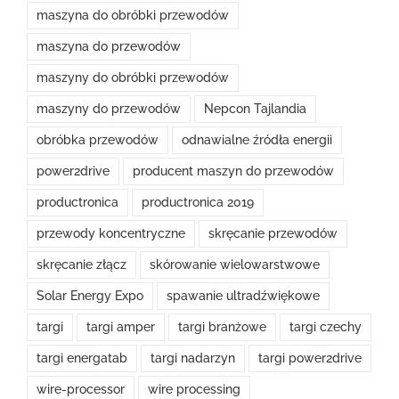
maszyna do obróbki przewodów
maszyna do przewodów
maszyny do obróbki przewodów
maszyny do przewodów
Nepcon Tajlandia
obróbka przewodów
odnawialne źródła energii
power2drive
producent maszyn do przewodów
productronica
productronica 2019
przewody koncentryczne
skręcanie przewodów
skręcanie złącz
skórowanie wielowarstwowe
Solar Energy Expo
spawanie ultradźwiękowe
targi
targi amper
targi branżowe
targi czechy
targi energatab
targi nadarzyn
targi power2drive
wire-processor
wire processing