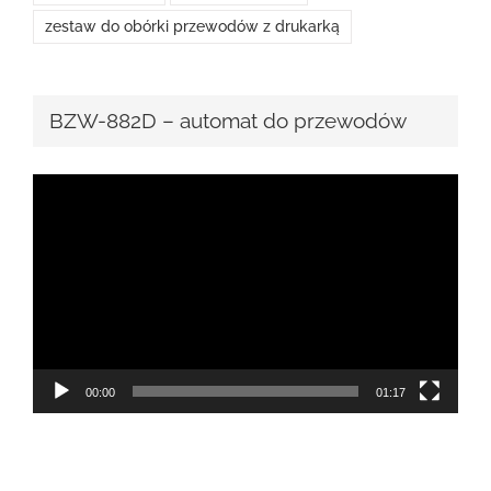
zestaw do obórki przewodów z drukarką
BZW-882D – automat do przewodów
Odtwarzacz
video
00:00
01:17