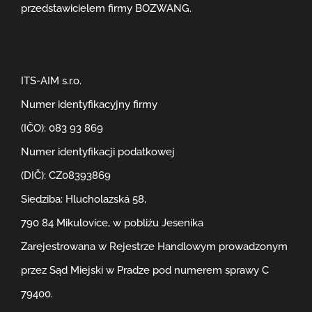
przedstawicielem firmy BOZWANG.
ITS-AIM s.r.o.
Numer identyfikacyjny firmy
(IČO): 083 93 869
Numer identyfikacji podatkowej
(DIČ): CZ08393869
Siedziba: Hlucholazská 58,
790 84 Mikulovice, w pobliżu Jeseníka
Zarejestrowana w Rejestrze Handlowym prowadzonym
przez Sąd Miejski w Pradze pod numerem sprawy C
79400.