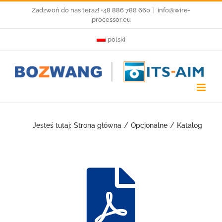
Przejdź
Zadzwoń do nas teraz! +48 886 788 660
|
info@wire-
processor.eu
do
polski
zawartości
Jesteś tutaj:
Strona główna
Opcjonalne
Katalog