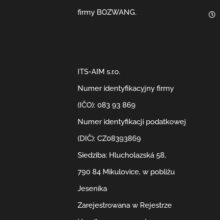
firmy BOZWANG.
ITS-AIM s.r.o.
Numer identyfikacyjny firmy
(IČO): 083 93 869
Numer identyfikacji podatkowej
(DIČ): CZ08393869
Siedziba: Hlucholazská 58,
790 84 Mikulovice, w pobliżu
Jeseníka
Zarejestrowana w Rejestrze