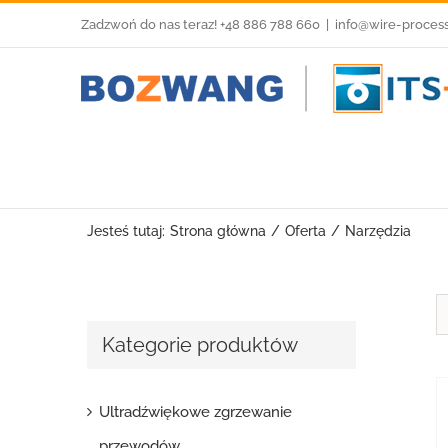
Przejdź
Zadzwoń do nas teraz! +48 886 788 660
|
info@wire-proces
do
zawartości
Jesteś tutaj:
Strona główna
Oferta
Narzędzia
Kategorie produktów
Ultradźwiękowe zgrzewanie
przewodów