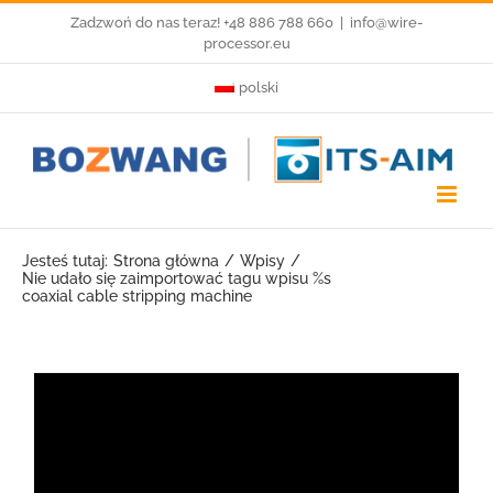
Przejdź
Zadzwoń do nas teraz! +48 886 788 660
|
info@wire-
processor.eu
do
polski
zawartości
Jesteś tutaj:
Strona główna
Wpisy
Nie udało się zaimportować tagu wpisu %s
coaxial cable stripping machine