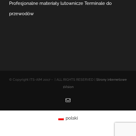
Profesjonalne materiały lutownicze
Terminale do
przewodów
© Copyright ITS-AIM 2017 -
| ALL RIGHTS RESERVED |
Strony internetowe
1Vision
Email
polski