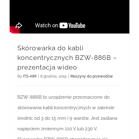
Skórowarka do kabli
koncentrycznych BZW-886B –
prezentacja wideo
By
ITS-AIM
|
8 grudnia, 2019
|
Maszyny do przewodów
BZW-886B to urządzenie przeznaczone do
skórowania kabli koncentrycznych w zakresie
średnic od 3 do 15 mm i 9 warstw. Jest zasilana
napięciem zmiennym 110 V lub 230 V.