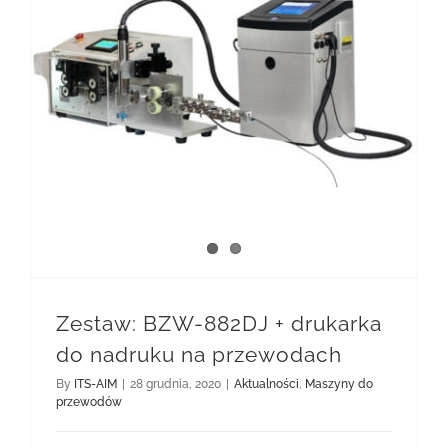
Zestaw: BZW-882DJ + drukarka do nadruku na przewodach
Zestaw: BZW-882DJ + drukarka
do nadruku na przewodach
By
ITS-AIM
|
28 grudnia, 2020
|
Aktualności
,
Maszyny do
przewodów