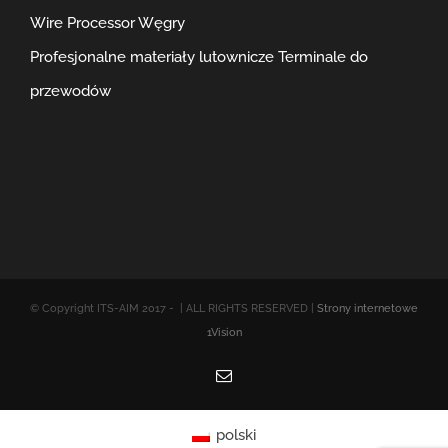
Wire Processor Węgry
Profesjonalne materiały lutownicze
Terminale do
przewodów
© Copyright ITS-AIM 2017 -
| ALL RIGHTS RESERVED |
Strony internetowe
1Vision
Email
polski