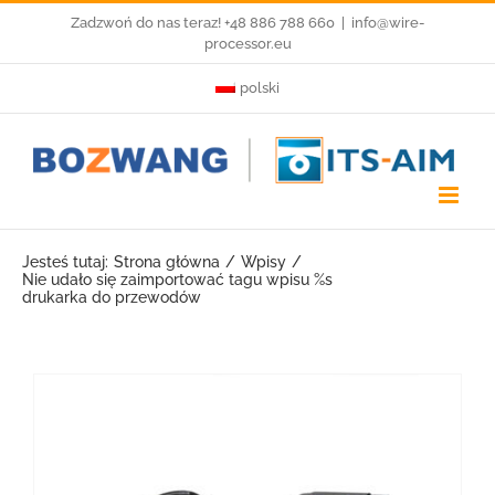
Przejdź
Zadzwoń do nas teraz! +48 886 788 660
|
info@wire-
processor.eu
do
polski
zawartości
Jesteś tutaj:
Strona główna
Wpisy
Nie udało się zaimportować tagu wpisu %s
drukarka do przewodów