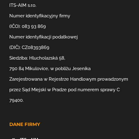
ITS-AIM s.r.o.
Numer identyfikacyjny firmy
(IČO): 083 93 869
Numer identyfikacji podatkowej
(DIČ): CZ08393869
Siedziba: Hlucholazská 58,
790 84 Mikulovice, w pobliżu Jeseníka
Zarejestrowana w Rejestrze Handlowym prowadzonym
przez Sąd Miejski w Pradze pod numerem sprawy C
79400.
DANE FIRMY