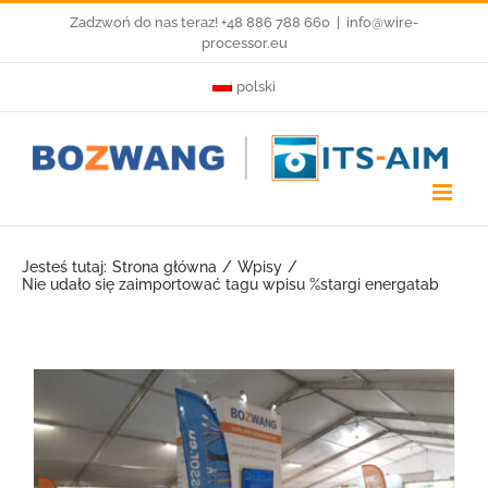
Przejdź
Zadzwoń do nas teraz! +48 886 788 660
|
info@wire-
processor.eu
do
polski
zawartości
Jesteś tutaj:
Strona główna
Wpisy
Nie udało się zaimportować tagu wpisu %s
targi energatab