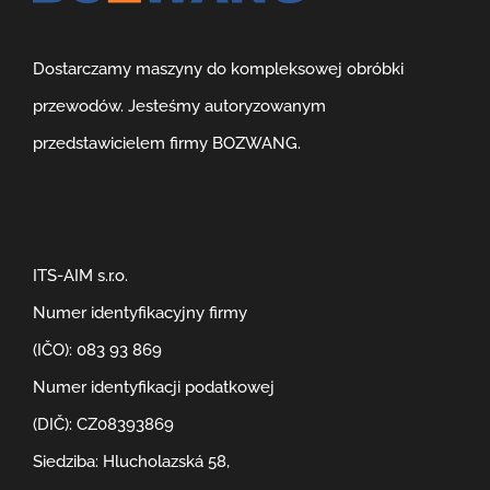
Dostarczamy maszyny do kompleksowej obróbki
przewodów. Jesteśmy autoryzowanym
przedstawicielem firmy BOZWANG.
ITS-AIM s.r.o.
Numer identyfikacyjny firmy
(IČO): 083 93 869
Numer identyfikacji podatkowej
(DIČ): CZ08393869
Siedziba: Hlucholazská 58,