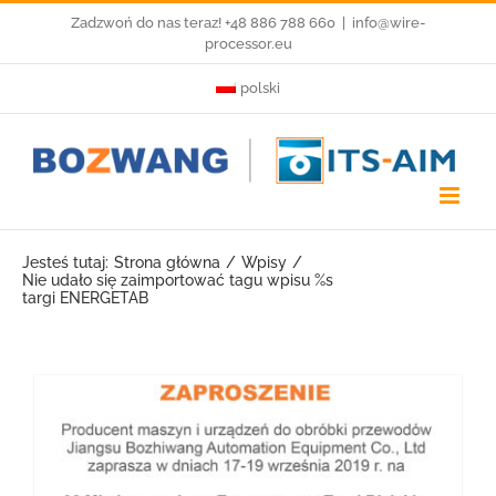
Przejdź
Zadzwoń do nas teraz! +48 886 788 660
|
info@wire-
processor.eu
do
polski
zawartości
Jesteś tutaj:
Strona główna
Wpisy
Nie udało się zaimportować tagu wpisu %s
targi ENERGETAB