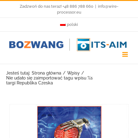
Przejdź
Zadzwoń do nas teraz! +48 886 788 660
|
info@wire-
processor.eu
do
polski
zawartości
Jesteś tutaj:
Strona główna
Wpisy
Nie udało się zaimportować tagu wpisu %s
targi Republika Czeska