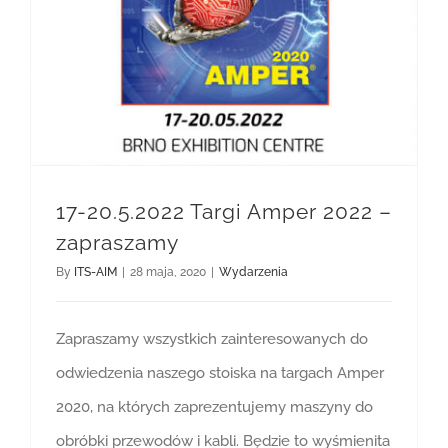
17-20.5.2022 Targi Amper 2022 – zapraszamy
17-20.5.2022 Targi Amper 2022 –
zapraszamy
By
ITS-AIM
|
28 maja, 2020
|
Wydarzenia
Zapraszamy wszystkich zainteresowanych do
odwiedzenia naszego stoiska na targach Amper
2020, na których zaprezentujemy maszyny do
obróbki przewodów i kabli. Będzie to wyśmienita