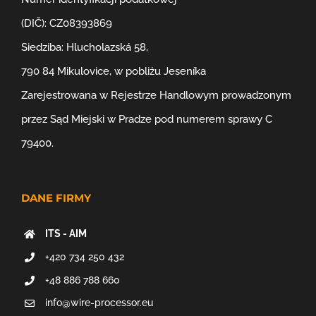
(DIČ): CZ08393869
Siedziba: Hlucholazská 58,
790 84 Mikulovice, w pobliżu Jeseníka
Zarejestrowana w Rejestrze Handlowym prowadzonym
przez Sąd Miejski w Pradze pod numerem sprawy C
79400.
DANE FIRMY
ITS - AIM
+420 734 250 432
+48 886 788 660
info@wire-processor.eu