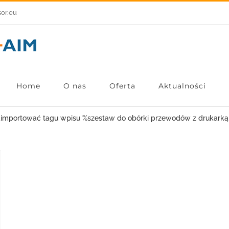
sor.eu
Home
O nas
Oferta
Aktualności
zaimportować tagu wpisu %s
zestaw do obórki przewodów z drukarką