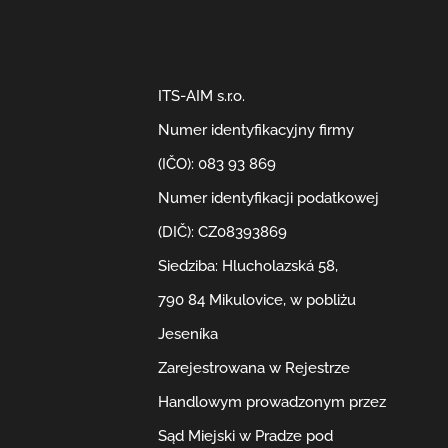
ITS-AIM s.r.o.
Numer identyfikacyjny firmy
(IČO): 083 93 869
Numer identyfikacji podatkowej
(DIČ): CZ08393869
Siedziba: Hlucholazská 58,
790 84 Mikulovice, w pobliżu
Jeseníka
Zarejestrowana w Rejestrze
Handlowym prowadzonym przez
Sąd Miejski w Pradze pod