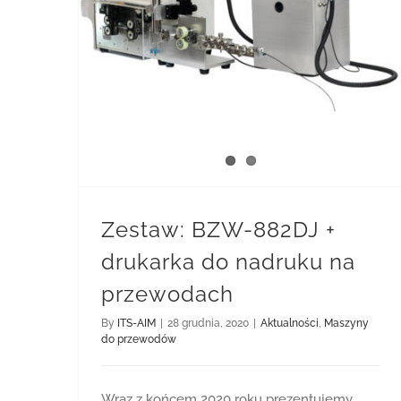
Zestaw: BZW-882DJ + drukarka do nadruku na przewodach
Zestaw: BZW-882DJ +
drukarka do nadruku na
przewodach
By
ITS-AIM
|
28 grudnia, 2020
|
Aktualności
,
Maszyny
do przewodów
Wraz z końcem 2020 roku prezentujemy