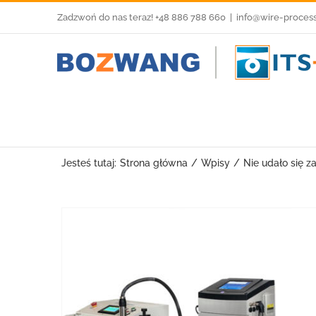
Przejdź
Zadzwoń do nas teraz! +48 886 788 660
|
info@wire-proces
do
zawartości
Jesteś tutaj:
Strona główna
Wpisy
Nie udało się 