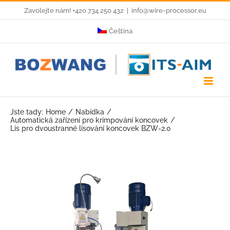
Skip
Zavolejte nám! +420 734 250 432
|
info@wire-processor.eu
to
Čeština
content
Jste tady:
Home
Nabídka
Automatická zařízení pro krimpování koncovek
Lis pro dvoustranné lisování koncovek BZW-2.0