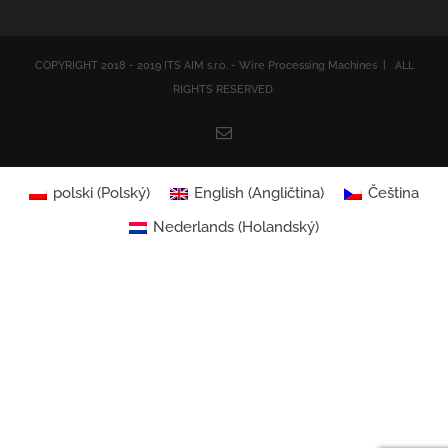
COPYRIGHT 2018 - 2019 ITS AIM s.r.o. - Wire Processing Machines | ALL
RIGHTS RESERVED
Email
polski
(
Polský
)
English
(
Angličtina
)
Čeština
Nederlands
(
Holandský
)