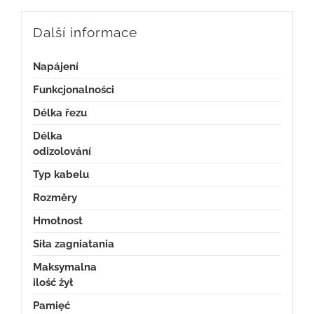
Další informace
Napájení
Funkcjonalności
Délka řezu
Délka
odizolování
Typ kabelu
Rozměry
Hmotnost
Siła zagniatania
Maksymalna
ilość żył
Pamięć