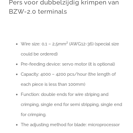
Pers voor dubbelzijdig krimpen van
BZW-2.0 terminals
Wire size: 0,1 – 2,5mm² (AWG12-36) (special size
could be ordered)
Pre-feeding device: servo motor (it is optional)
Capacity: 4000 – 4200 pcs/hour (the length of
each piece is less than 100mm)
Function: double ends for wire striping and
crimping, single end for semi stripping, single end
for crimping.
The adjusting method for blade: microprocessor