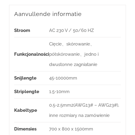
Aanvullende informatie
Stroom
AC 230 V / 50/60 HZ
Cięcie、skórowanie、
Funkcjonalności
półskórowanie、jedno i
dwustonne zagniatanie
Snijlengte
45-10000mm
Striplengte
1.5-10mm
0.5-2.5mm2(AWG13# – AWG23#),
Kabeltype
inne rozmiary na zamówienie
Dimensies
700 x 800 x 1500mm