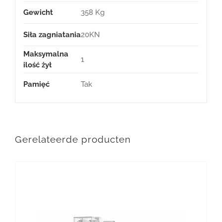
Gewicht
358 Kg
Siła zagniatania
20KN
Maksymalna
1
ilość żył
Pamięć
Tak
Gerelateerde producten