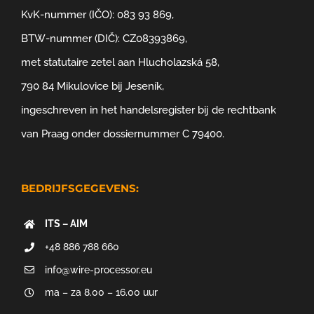
KvK-nummer (IČO): 083 93 869,
BTW-nummer (DIČ): CZ08393869,
met statutaire zetel aan Hlucholazská 58,
790 84 Mikulovice bij Jeseník,
ingeschreven in het handelsregister bij de rechtbank
van Praag onder dossiernummer C 79400.
BEDRIJFSGEGEVENS:
ITS – AIM
+48 886 788 660
info@wire-processor.eu
ma – za 8.00 – 16.00 uur