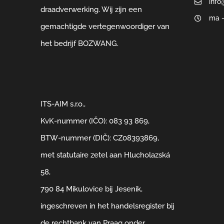
info
draadverwerking. Wij zijn een
ma –
gemachtigde vertegenwoordiger van
het bedrijf BOZWANG.
ITS-AIM s.r.o.,
KvK-nummer (IČO): 083 93 869,
BTW-nummer (DIČ): CZ08393869,
met statutaire zetel aan Hlucholazská
58,
790 84 Mikulovice bij Jeseník,
ingeschreven in het handelsregister bij
de rechtbank van Praag onder