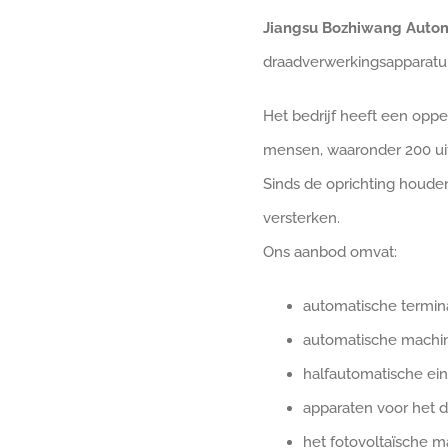
Jiangsu Bozhiwang Autom
draadverwerkingsapparatuu
Het bedrijf heeft een opp
mensen, waaronder 200 uit
Sinds de oprichting houden
versterken.
Ons aanbod omvat:
automatische termina
automatische machin
halfautomatische ein
apparaten voor het d
het fotovoltaïsche m