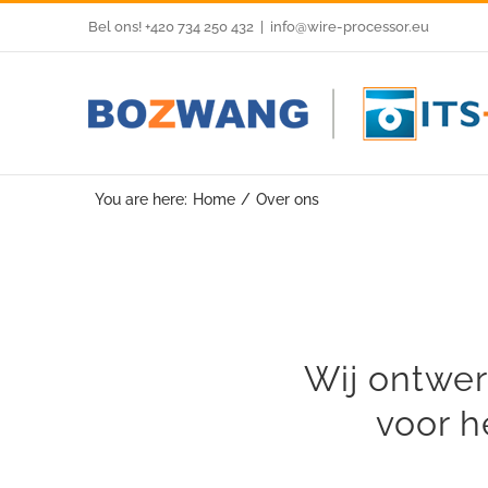
Skip
Bel ons! +420 734 250 432
|
info@wire-processor.eu
to
content
You are here:
Home
Over ons
Wij ontwer
voor h