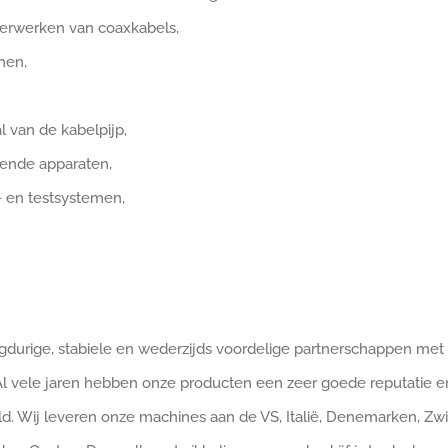
verwerken van coaxkabels,
nen,
l van de kabelpijp,
ende apparaten,
 en testsystemen,
angdurige, stabiele en wederzijds voordelige partnerschappen m
 Al vele jaren hebben onze producten een zeer goede reputatie e
d. Wij leveren onze machines aan de VS, Italië, Denemarken, Zwit