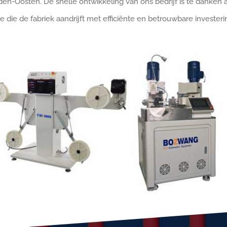
den-Oosten. De snelle ontwikkeling van ons bedrijf is te danken
die de fabriek aandrijft met efficiënte en betrouwbare investeri