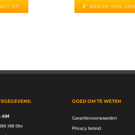
ACT OP
BEKIJK ONS AA
FSGEGEVENS:
GOED OM TE WETEN
– AIM
Garantievoorwaarden
886 788 660
Privacy beleid