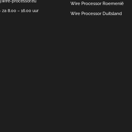
@wire-processor.eu
Wire Processor Roemenië
 za 8.00 – 16.00 uur
Wire Processor Duitsland