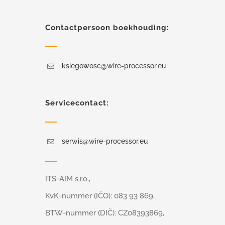
Contactpersoon boekhouding:
ksiegowosc@wire-processor.eu
Servicecontact:
serwis@wire-processor.eu
ITS-AIM s.r.o.,
KvK-nummer (IČO): 083 93 869,
BTW-nummer (DIČ): CZ08393869,