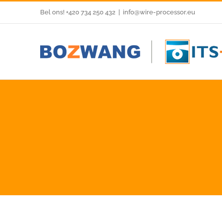
Skip
Bel ons! +420 734 250 432
|
info@wire-processor.eu
to
content