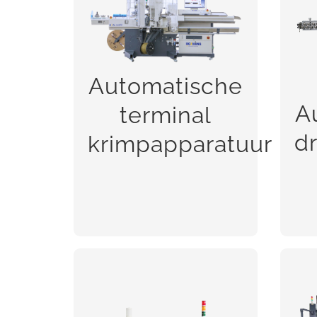
draadve
krimpapparatuur
Automatische
A
terminal
d
krimpapparatuur
BEKIJK!