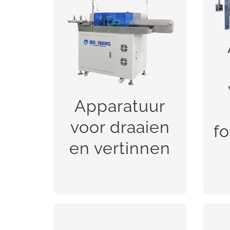
A
Apparatuur voor
draaien en vertinnen
fot
Apparatuur
voor draaien
fo
BEKIJK!
en vertinnen