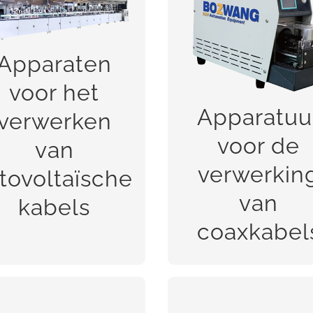
pparaten voor het
Apparatuur voor 
verwerken van
verwerking va
ovoltaïsche kabels
coaxkabels
Apparaten
voor het
Apparatuu
verwerken
voor de
van
verwerkin
tovoltaïsche
BEKIJK!
BEKIJK!
van
kabels
coaxkabel