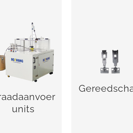
raadaanvoer units
Gereedschap
Gereedsch
raadaanvoer
BEKIJK!
BEKIJK!
units