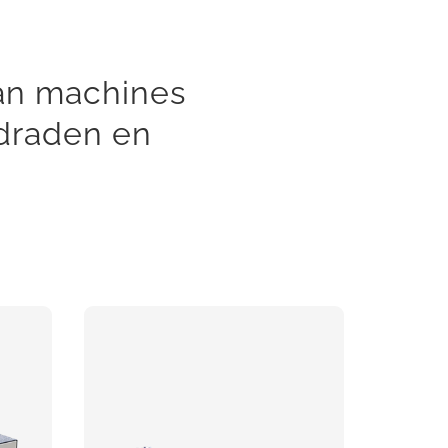
van machines
 draden en
FAKRA
he