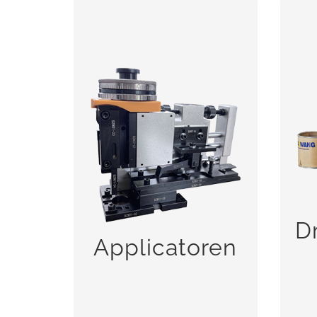
D
Applicatoren
D
BEKIJK!
Applicatoren