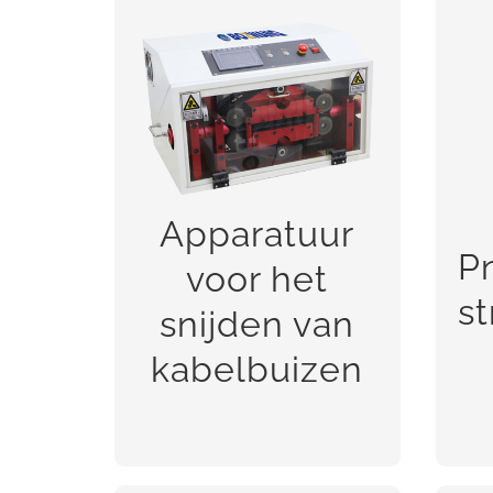
Apparatuur voor het
snijden van
kabelbuizen
Apparatuur
P
voor het
s
snijden van
BEKIJK!
kabelbuizen