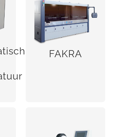
r
tische
FAKRA
BEKIJK!
atuur