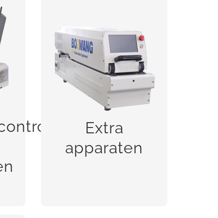
le-
n
Extra apparaten
ontrole-
Extra
BEKIJK!
apparaten
en