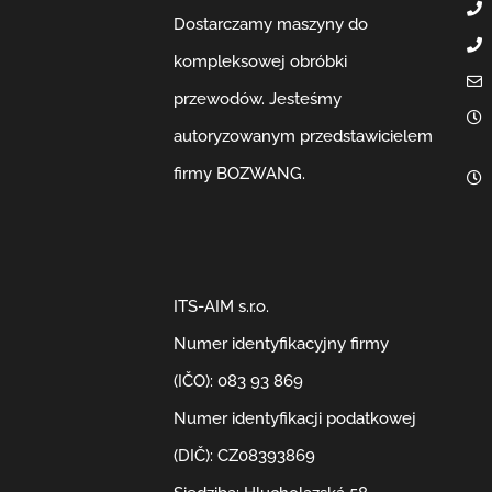
Dostarczamy maszyny do
kompleksowej obróbki
przewodów. Jesteśmy
autoryzowanym przedstawicielem
firmy BOZWANG.
ITS-AIM s.r.o.
Numer identyfikacyjny firmy
(IČO): 083 93 869
Numer identyfikacji podatkowej
(DIČ): CZ08393869