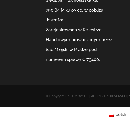
Siedziba: Hlucholazská 58,
790 84 Mikulovice, w pobliżu
Jeseníka
Zarejestrowana w Rejestrze
Handlowym prowadzonym przez
Sąd Miejski w Pradze pod
numerem sprawy C 79400.
© Copyright ITS-AIM 2017 -
| ALL RIGHTS RESERVED |
polski