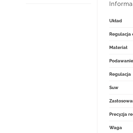
Inform
Układ
Regulacja 
Materiał
Podawani
Regulacja
Suw
Zastosowa
Precyzja re
Waga