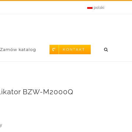
polski
Zamów katalog
KONTAKT
plikator BZW-M2000Q
y