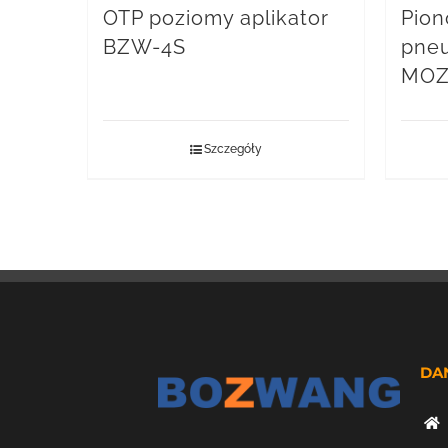
OTP poziomy aplikator
Pion
BZW-4S
pne
MO
Szczegóły
DA