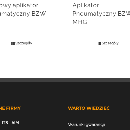
owy aplikator
Aplikator
umatyczny BZW-
Pneumatyczny BZ
Z
MHG
Szczegóły
Szczegóły
NE FIRMY
WARTO WIEDZIEĆ
ITS - AIM
Warunki gwarancji