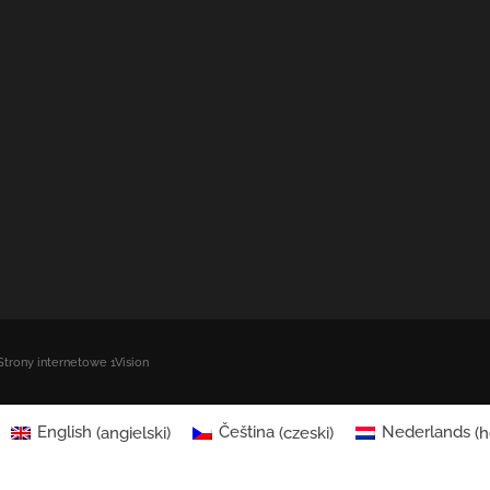
Strony internetowe 1Vision
English
(
angielski
)
Čeština
(
czeski
)
Nederlands
(
h