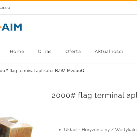
sor.eu
Home
O nas
Oferta
Aktualności
00# flag terminal aplikator BZW-M2000Q
2000# flag terminal a
Układ – Horyzontalny / Wertykaln