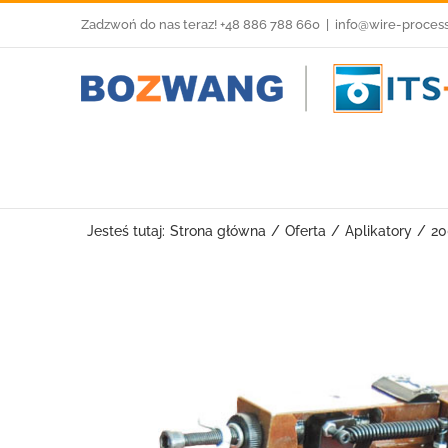
Przejdź
Zadzwoń do nas teraz! +48 886 788 660
|
info@wire-proces
do
zawartości
Jesteś tutaj:
Strona główna
Oferta
Aplikatory
20