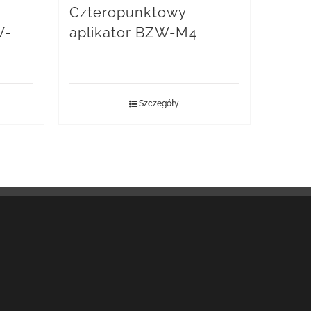
Czteropunktowy
W-
aplikator BZW-M4
Szczegóły