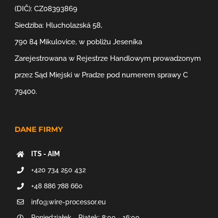
(DIČ): CZ08393869
Siedziba: Hlucholazská 58,
790 84 Mikulovice, w pobliżu Jeseníka
Zarejestrowana w Rejestrze Handlowym prowadzonym
przez Sąd Miejski w Pradze pod numerem sprawy C
79400.
DANE FIRMY
ITS - AIM
+420 734 250 432
+48 886 788 660
info@wire-processor.eu
Poniedziałek - Piątek: 8:00 - 16:00