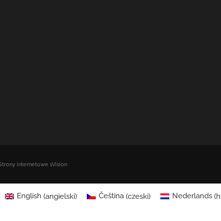
Strony internetowe 1Vision
English
(
angielski
)
Čeština
(
czeski
)
Nederlands
(
h