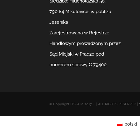
Siedziba: Hlucholazská 58,
790 84 Mikulovice, w pobliżu
Jeseníka
Zarejestrowana w Rejestrze
Handlowym prowadzonym przez
Sąd Miejski w Pradze pod
numerem sprawy C 79400.
© Copyright ITS-AIM 2017 -
| ALL RIGHTS RESERVED |
polski