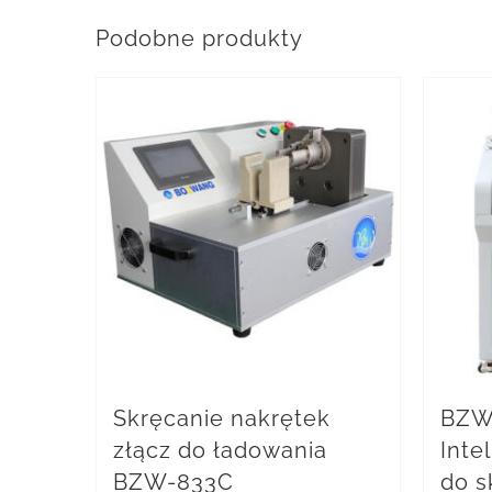
Podobne produkty
Skręcanie nakrętek
BZW
złącz do ładowania
Inte
BZW-833C
do s