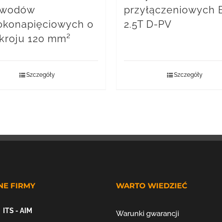
ewodów
przyłączeniowych
konapięciowych o
2.5T D-PV
kroju 120 mm²
Szczegóły
Szczegóły
NE FIRMY
WARTO WIEDZIEĆ
ITS - AIM
Warunki gwarancji