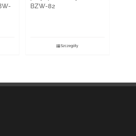
 BW-
BZW-82
Szczegóły