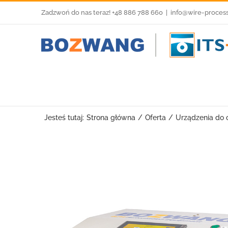
Przejdź
Zadzwoń do nas teraz! +48 886 788 660
|
info@wire-proces
do
zawartości
Jesteś tutaj:
Strona główna
Oferta
Urządzenia do o