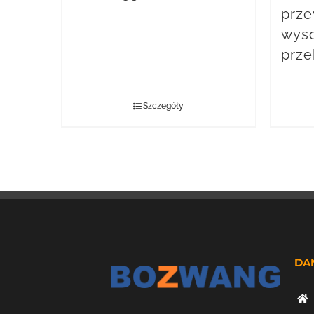
prz
wyso
prze
Szczegóły
DA