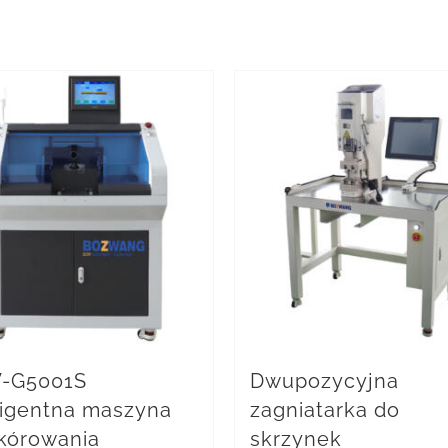
-G5001S
Dwupozycyjna
ligentna maszyna
zagniatarka do
kórowania
skrzynek