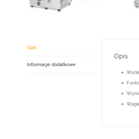
Opis
Opis
Informacje dodatkowe
Wydaj
Funkc
Wymi
Waga