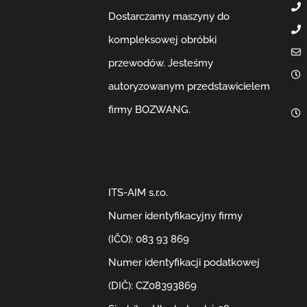
Dostarczamy maszyny do
kompleksowej obróbki
przewodów. Jesteśmy
autoryzowanym przedstawicielem
firmy BOZWANG.
ITS-AIM s.r.o.
Numer identyfikacyjny firmy
(IČO): 083 93 869
Numer identyfikacji podatkowej
(DIČ): CZ08393869