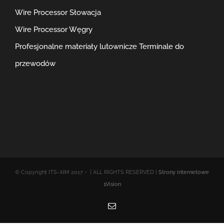
Wire Processor Słowacja
Wire Processor Węgry
Profesjonalne materiały lutownicze
Terminale do
przewodów
© Copyright ITS-AIM 2017 -
| ALL RIGHTS RESERVED |
Strony internetowe
1Vision
Email