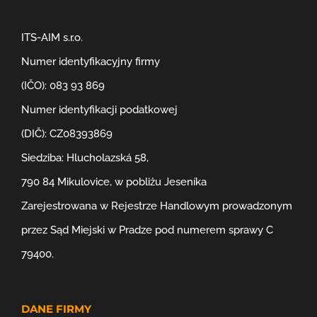
ITS-AIM s.r.o.
Numer identyfikacyjny firmy
(IČO): 083 93 869
Numer identyfikacji podatkowej
(DIČ): CZ08393869
Siedziba: Hlucholazská 58,
790 84 Mikulovice, w pobliżu Jeseníka
Zarejestrowana w Rejestrze Handlowym prowadzonym
przez Sąd Miejski w Pradze pod numerem sprawy C
79400.
DANE FIRMY