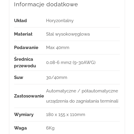
Informacje dodatkowe
Układ
Horyzontalny
Materiał
Stal wysokowęglowa
Podawanie
Max 40mm
Średnica
0.08-6 mm2 (9-30AWG)
przewodu
Suw
30/40mm
Automatyczne / półautomatyczne
Zastosowanie
urządzenia do zagniatania terminali
Wymiary
180 x 155 x 110mm
Waga
6Kg