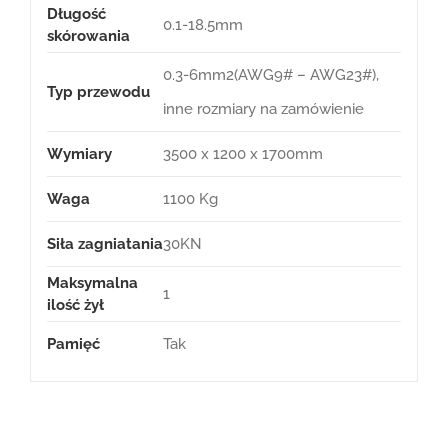
Długość
0.1-18.5mm
skórowania
0.3-6mm2(AWG9# – AWG23#),
Typ przewodu
inne rozmiary na zamówienie
Wymiary
3500 x 1200 x 1700mm
Waga
1100 Kg
Siła zagniatania
30KN
Maksymalna
1
ilość żył
Pamięć
Tak