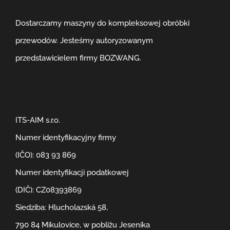
Dostarczamy maszyny do kompleksowej obróbki
przewodów. Jesteśmy autoryzowanym
przedstawicielem firmy BOZWANG.
ITS-AIM s.r.o.
Numer identyfikacyjny firmy
(IČO): 083 93 869
Numer identyfikacji podatkowej
(DIČ): CZ08393869
Siedziba: Hlucholazská 58,
790 84 Mikulovice, w pobliżu Jeseníka