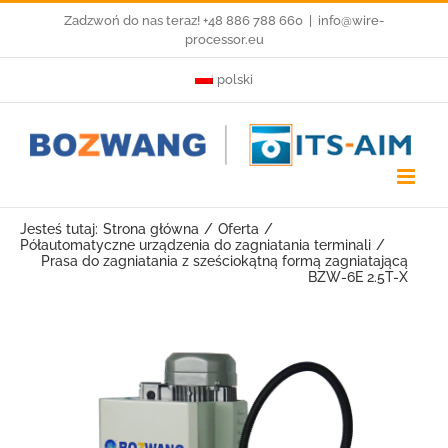
Przejdź
Zadzwoń do nas teraz! +48 886 788 660
|
info@wire-
processor.eu
do
polski
zawartości
Jesteś tutaj:
Strona główna
Oferta
Półautomatyczne urządzenia do zagniatania terminali
Prasa do zagniatania z sześciokątną formą zagniatającą
BZW-6E 2.5T-X