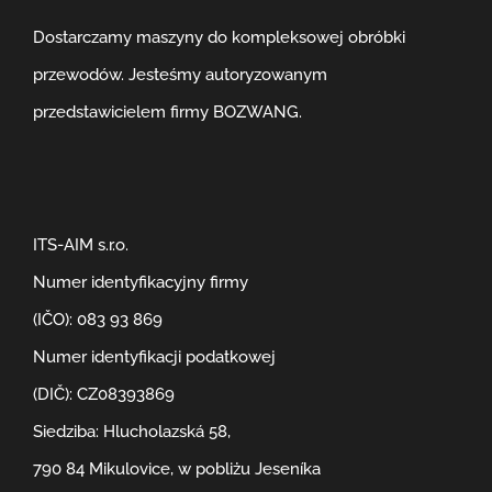
Dostarczamy maszyny do kompleksowej obróbki
przewodów. Jesteśmy autoryzowanym
przedstawicielem firmy BOZWANG.
ITS-AIM s.r.o.
Numer identyfikacyjny firmy
(IČO): 083 93 869
Numer identyfikacji podatkowej
(DIČ): CZ08393869
Siedziba: Hlucholazská 58,
790 84 Mikulovice, w pobliżu Jeseníka