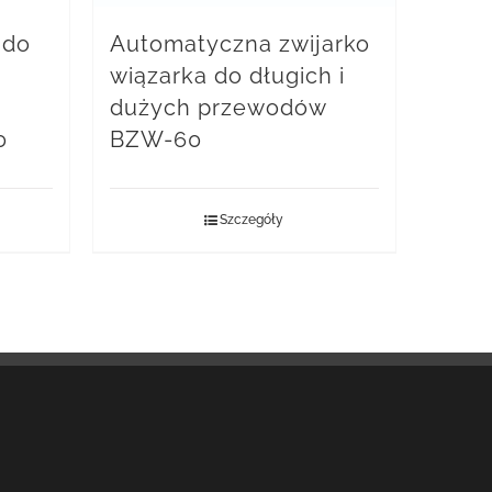
 do
Automatyczna zwijarko
wiązarka do długich i
dużych przewodów
0
BZW-60
Szczegóły