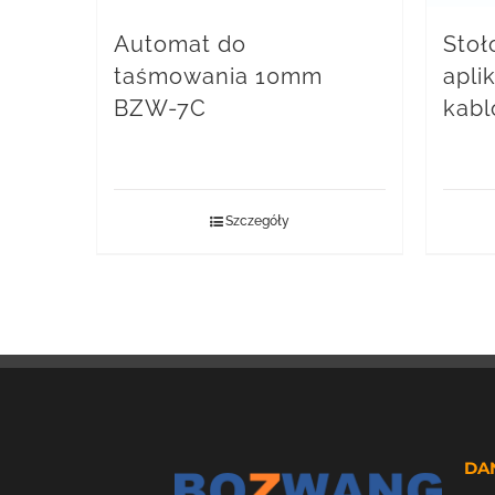
Automat do
Stoł
taśmowania 10mm
apli
BZW-7C
kab
Szczegóły
DA