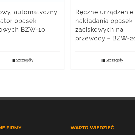
owy, automatyczny
Ręczne urządzenie
kator opasek
nakładania opasek
lowych BZW-10
zaciskowych na
przewody – BZW-2
Szczegóły
Szczegóły
NE FIRMY
WARTO WIEDZIEĆ