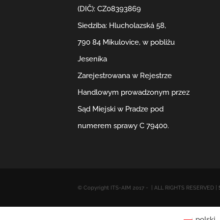
(DIČ): CZ08393869
Siedziba: Hlucholazská 58,
790 84 Mikulovice, w pobliżu
Jeseníka
Zarejestrowana w Rejestrze
Handlowym prowadzonym przez
Sąd Miejski w Pradze pod
numerem sprawy C 79400.
© Copyright ITS-AIM 2017 -
| ALL RIGHTS RESERVED |
polski