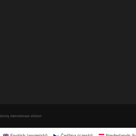
Strony internetowe 1Vision
English
(
angielski
)
Čeština
(
czeski
)
Nederlands
(
h