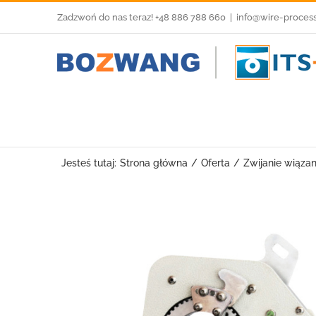
Przejdź
Zadzwoń do nas teraz! +48 886 788 660
|
info@wire-proces
do
zawartości
Jesteś tutaj:
Strona główna
Oferta
Zwijanie wiązan