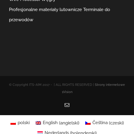
Profesjonalne materiały lutownicze
Terminale do
przewodów
© Copyright ITS-AIM 2017 -
| ALL RIGHTS RESERVED |
Strony internetowe
1Vision
Email
polski
English
(
angielski
)
Čeština
(
czeski
)
Nederlands
(
holenderski
)