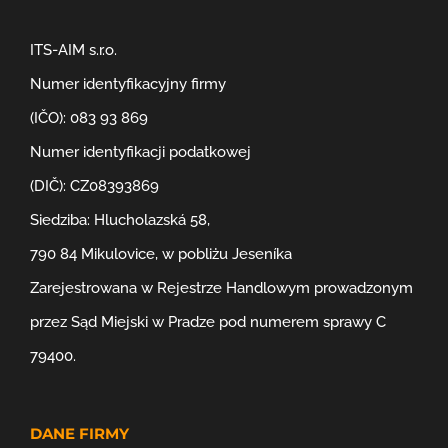
ITS-AIM s.r.o.
Numer identyfikacyjny firmy
(IČO): 083 93 869
Numer identyfikacji podatkowej
(DIČ): CZ08393869
Siedziba: Hlucholazská 58,
790 84 Mikulovice, w pobliżu Jeseníka
Zarejestrowana w Rejestrze Handlowym prowadzonym
przez Sąd Miejski w Pradze pod numerem sprawy C
79400.
DANE FIRMY