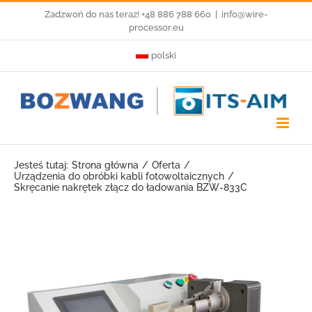
Przejdź
Zadzwoń do nas teraz! +48 886 788 660
|
info@wire-
processor.eu
do
polski
zawartości
Jesteś tutaj:
Strona główna
Oferta
Urządzenia do obróbki kabli fotowoltaicznych
Skręcanie nakrętek złącz do ładowania BZW-833C