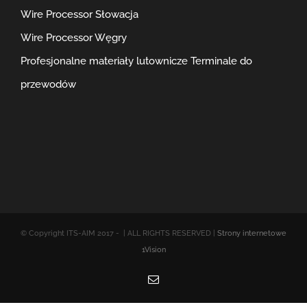
Wire Processor Słowacja
Wire Processor Węgry
Profesjonalne materiały lutownicze
Terminale do
przewodów
© Copyright ITS-AIM 2017 -
| ALL RIGHTS RESERVED |
Strony internetowe
1Vision
Email