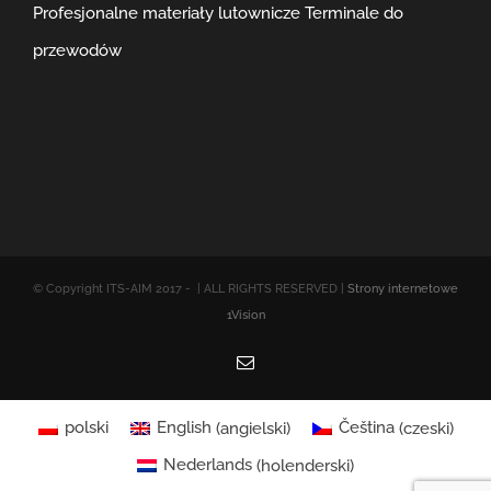
Profesjonalne materiały lutownicze
Terminale do
przewodów
© Copyright ITS-AIM 2017 -
| ALL RIGHTS RESERVED |
Strony internetowe
1Vision
Email
polski
English
(
angielski
)
Čeština
(
czeski
)
Nederlands
(
holenderski
)