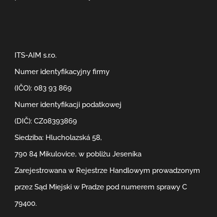
ITS-AIM s.r.o.
Numer identyfikacyjny firmy
(IČO): 083 93 869
Numer identyfikacji podatkowej
(DIČ): CZ08393869
Siedziba: Hlucholazská 58,
790 84 Mikulovice, w pobliżu Jeseníka
Zarejestrowana w Rejestrze Handlowym prowadzonym
przez Sąd Miejski w Pradze pod numerem sprawy C
79400.