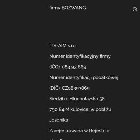
firmy BOZWANG.
ITS-AIM s.r.o.
Numer identyfikacyjny firmy
(IČO): 083 93 869
Numer identyfikacji podatkowej
(DIČ): CZ08393869
Siedziba: Hlucholazská 58,
790 84 Mikulovice, w pobliżu
Jeseníka
Zarejestrowana w Rejestrze