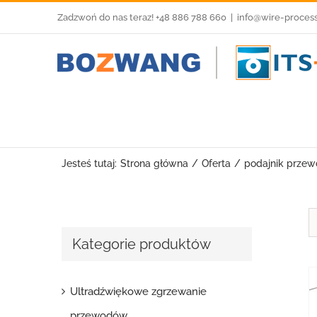
Przejdź
Zadzwoń do nas teraz! +48 886 788 660
|
info@wire-proces
do
zawartości
Jesteś tutaj:
Strona główna
Oferta
podajnik prze
Kategorie produktów
Ultradźwiękowe zgrzewanie
przewodów